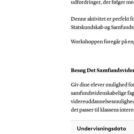
udfordringer, der følger me
Denne aktivitet er perfekt for
Statskundskab og Samfundsf
Workshoppen foregår på en
Besøg Det Samfundsviden
Giv dine elever mulighed for 
samfundsvidenskabelige fa
videreuddannelsesmuligheder
det passer til klassens intere
Undervisningsdato