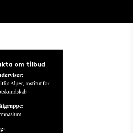
akta om tilbud
derviser:
itlin Alper, Institut for
atskundskab
ålgruppe:
ymnasium
g: