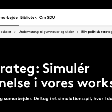
marbejde
Bibliotek
Om SDU
ndskoler
Undervisning til gymnasier og skoler
Bliv politisk strat
trateg: Simulér
nelse i vores wor
g samarbejder. Deltag i et simulationsspil, hvor I d