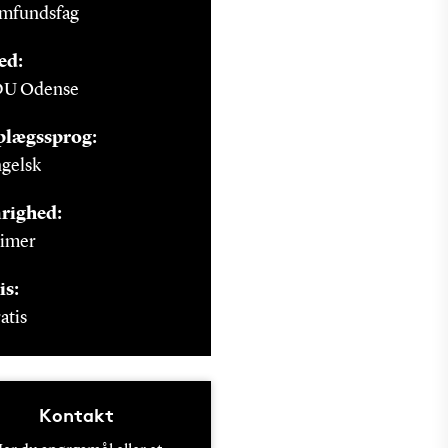
mfundsfag
ed:
DU Odense
plægssprog:
gelsk
righed:
timer
is:
atis
Kontakt