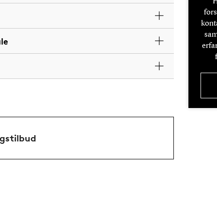
H
fors
kont
sam
le
erfa
gstilbud