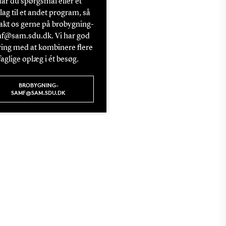
ar du spørgsmål eller et
lag til et andet program, så
akt os gerne på brobygning-
f@sam.sdu.dk. Vi har god
ring med at kombinere flere
faglige oplæg i ét besøg.
BROBYGNING-
SAMF@SAM.SDU.DK