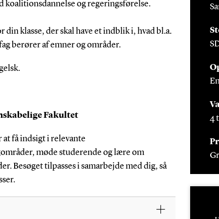
d koalitionsdannelse og regeringsførelse.
Sa
St
 din klasse, der skal have et indblik i, hvad bl.a.
S
ag berører af emner og områder.
O
gelsk.
En
Va
skabelige Fakultet
4 
at få indsigt i relevante
Pr
gområder, møde studerende og lære om
Gr
. Besøget tilpasses i samarbejde med dig, så
sser.