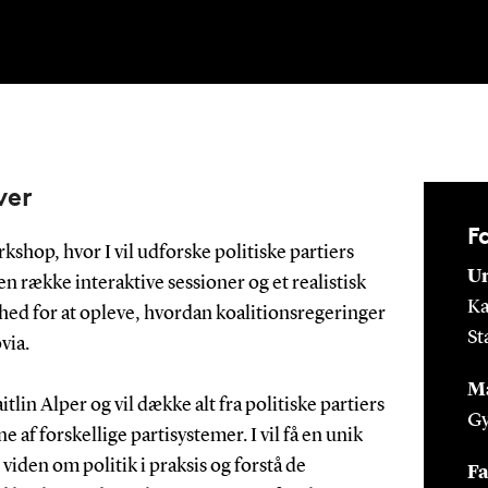
ver
F
shop, hvor I vil udforske politiske partiers
Un
n række interaktive sessioner og et realistisk
Ka
ighed for at opleve, hvordan koalitionsregeringer
St
ovia.
M
lin Alper og vil dække alt fra politiske partiers
G
 af forskellige partisystemer. I vil få en unik
viden om politik i praksis og forstå de
Fa