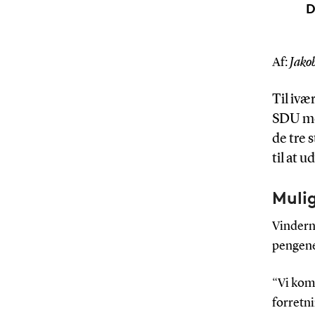
D
Af:
Jakob
Til ivæ
SDU med
de tre 
til at 
Mulig
Vinderne
pengene 
“Vi komm
forretni