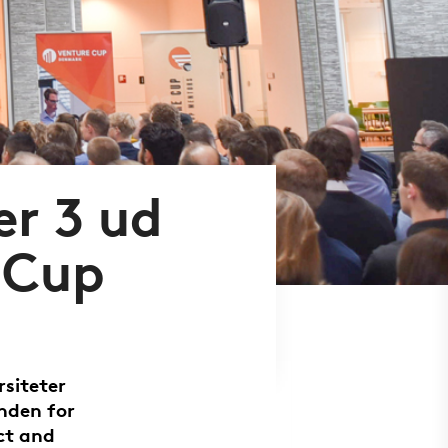
r 3 ud
e Cup
rsiteter
inden for
ct and