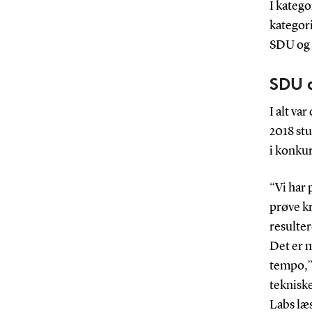
I kateg
kategori
SDU og 
SDU 
I alt va
2018 st
i konkur
“Vi har 
prøve k
resulter
Det er m
tempo,”
teknisk
Labs læs