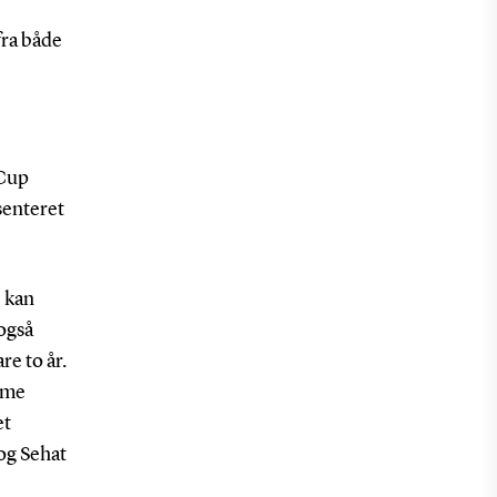
fra både
 Cup
senteret
e kan
også
re to år.
amme
et
og Sehat