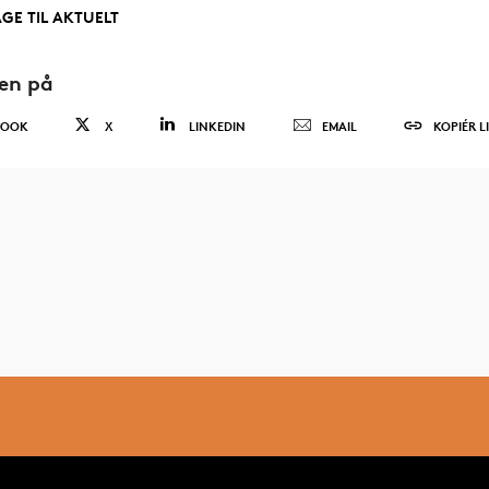
AGE TIL AKTUELT
den på
BOOK
X
LINKEDIN
EMAIL
KOPIÉR L