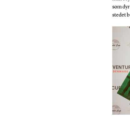
som dyre
stedet 