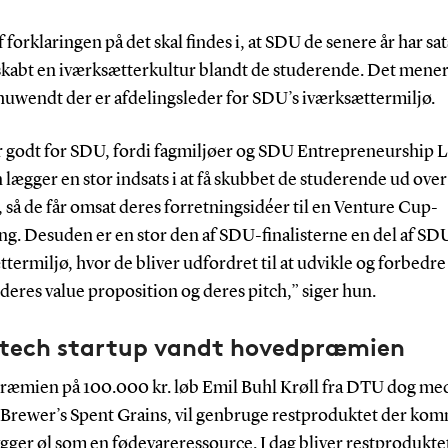
f forklaringen på det skal findes i, at SDU de senere år har sat
 skabt en iværksætterkultur blandt de studerende. Det mener
huwendt der er afdelingsleder for SDU’s iværksættermiljø.
r godt for SDU, fordi fagmiljøer og SDU Entrepreneurship 
ægger en stor indsats i at få skubbet de studerende ud over
så de får omsat deres forretningsidéer til en Venture Cup-
ng. Desuden er en stor den af SDU-finalisterne en del af S
termiljø, hvor de bliver udfordret til at udvikle og forbedre
 deres value proposition og deres pitch,” siger hun.
tech startup vandt hovedpræmien
æmien på 100.000 kr. løb Emil Buhl Krøll fra DTU dog me
, Brewer’s Spent Grains, vil genbruge restproduktet der ko
gger øl som en fødevareressource. I dag bliver restprodukte