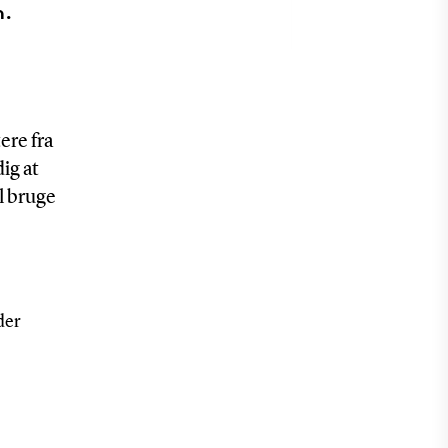
h.
ere fra
ig at
l bruge
der