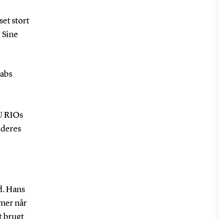
set stort
 Sine
Labs
DU RIOs
 deres
d. Hans
mmer når
t brugt