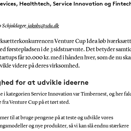
evices, Healthtech, Service Innovation og Fintec
 Schjoldager,
jakobs@sdu.dk
rksætterkonkurrencen Venture Cup Idea løb iværksætt
 førstepladsen i de 3 sidstnævnte. Det betyder samtid
startups får 10.000 kr. med i hånden hver, som de nu ska
udvikle videre på deres virksomhed.
hed for at udvikle ideerne
 i kategorien Service Innovation var Timbernest, og her fal
fra Venture Cup på et tørt sted.
er til at bruge pengene på at teste og udvikle vores
ngsmodeller og nye produkter, så vi kan slå endnu stærkere