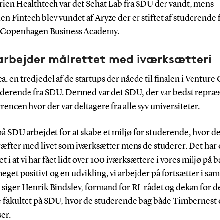
orien Healthtech var det Sehat Lab fra SDU der vandt, mens
en Fintech blev vundet af Aryze der er stiftet af studerende 
Copenhagen Business Academy.
arbejder målrettet med iværksætteri
r ca. en tredjedel af de startups der nåede til finalen i Venture
uderende fra SDU. Dermed var det SDU, der var bedst repræ
rencen hvor der var deltagere fra alle syv universiteter.
på SDU arbejdet for at skabe et miljø for studerende, hvor d
ræfter med livet som iværksætter mens de studerer. Det har 
et i at vi har fået lidt over 100 iværksættere i vores miljø på ba
eget positivt og en udvikling, vi arbejder på fortsætter i s
 siger Henrik Bindslev, formand for RI-rådet og dekan for d
e fakultet på SDU, hvor de studerende bag både Timbernest 
er.