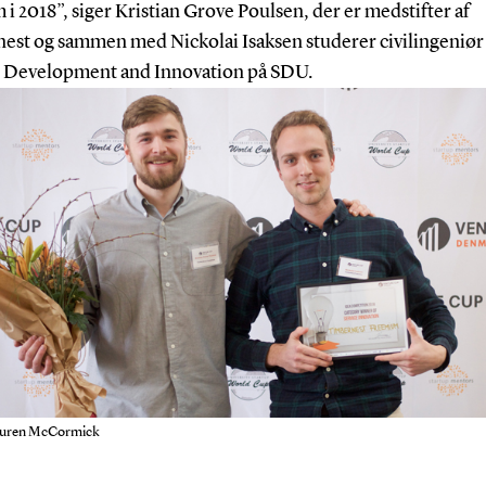
 i 2018”,
siger Kristian Grove Poulsen, der er medstifter af
est og sammen med Nickolai Isaksen studerer c
ivilingeniør 
 Development and Innovation på SDU.
uren McCormick