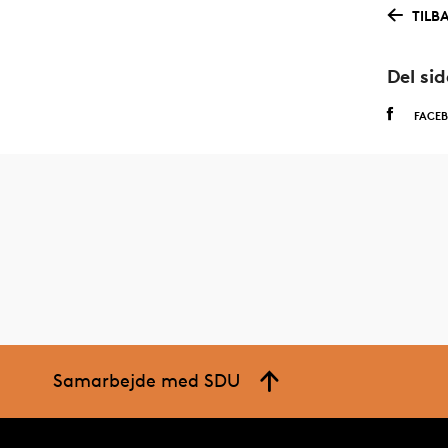
TILB
Del si
FACE
Samarbejde med SDU