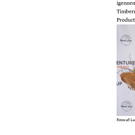
igennem
Timbern
Product
Fotos af:
La