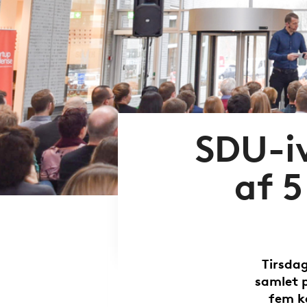
SDU-i
af 5
Tirsdag
samlet p
fem k