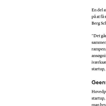
En del a
på at få
Berg Sc
“Det gå
sammen l
rampen, 
ansøgni
iværksæt
startup,
Geen
Hovedpr
startup
man bry