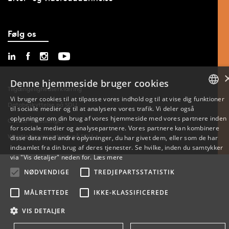
Følg os
Denne hjemmeside bruger cookies
Tilgængelighedserklæring
Vi bruger cookies til at tilpasse vores indhold og til at vise dig funktioner
Databeskyttelse på SDU
til sociale medier og til at analysere vores trafik. Vi deler også
DANISH
oplysninger om din brug af vores hjemmeside med vores partnere inden
Cookie-indstillinger
for sociale medier og analysepartnere. Vores partnere kan kombinere
ENGLISH
Whistleblowerordning på SDU
disse data med andre oplysninger, du har givet dem, eller som de har
indsamlet fra din brug af deres tjenester. Se hvilke, inden du samtykker
DANISH
via "Vis detaljer" neden for.
Læs mere
NØDVENDIGE
TREDJEPARTSSTATISTIK
MÅLRETTEDE
IKKE-KLASSIFICEREDE
VIS DETALJER