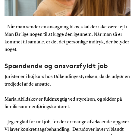
-
Når man sender en ansøgning til os, skal der ikke være fejl i.
Man får lige nogen til at kigge den igennem. Når man så er
kommet til samtale, er det det personlige indtryk, der betyder
noget.
Spændende og ansvarsfyldt job
Jurister er i høj kurs hos Udlændingestyrelsen, da de udgør en
tredjedel af de ansatte.
Maria Abildskov er fuldmægtig ved styrelsen, og sidder på
familiesammenføringskontoret.
-
Jeg er glad for mit job, for der er mange afvekslende opgaver.
Vi laver konkret sagsbehandling. Derudover laver vi blandt