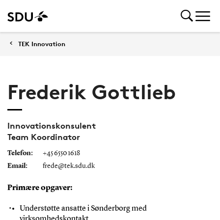
TEK Innovation
Frederik Gottlieb
Innovationskonsulent
Team Koordinator
Telefon:
+45 6550 1618
Email:
frede@tek.sdu.dk
Primære opgaver:
Understøtte ansatte i Sønderborg med
virksomhedskontakt