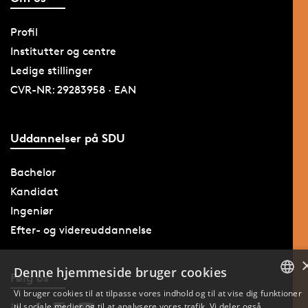
Profil
Institutter og centre
Ledige stillinger
CVR-NR: 29283958 · EAN
Uddannelser på SDU
Bachelor
Kandidat
Ingeniør
Efter- og videreuddannelse
Denne hjemmeside bruger cookies
Følg os
Vi bruger cookies til at tilpasse vores indhold og til at vise dig funktioner
til sociale medier og til at analysere vores trafik. Vi deler også
DANISH