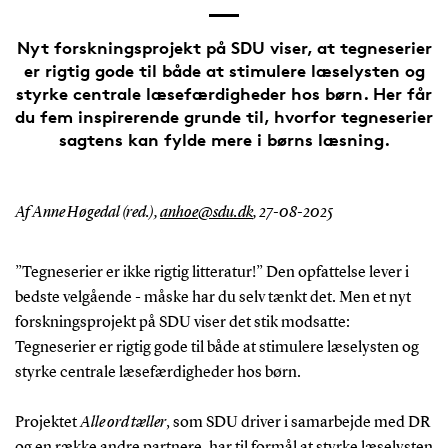
Nyt forskningsprojekt på SDU viser, at tegneserier
er rigtig gode til både at stimulere læselysten og
styrke centrale læsefærdigheder hos børn. Her får
du fem inspirerende grunde til, hvorfor tegneserier
sagtens kan fylde mere i børns læsning.
Af Anne Høgedal (red.),
anhoe@sdu.dk
,
27-08-2025
”Tegneserier er ikke rigtig litteratur!” Den opfattelse lever i
bedste velgående - måske har du selv tænkt det. Men et nyt
forskningsprojekt på SDU viser det stik modsatte:
Tegneserier er rigtig gode til både at stimulere læselysten og
styrke centrale læsefærdigheder hos børn.
Projektet
Alle ord tæller
, som SDU driver i samarbejde med DR
og en række andre partnere, har til formål at styrke læselysten