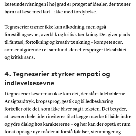
læseundervisningen i høj grad er præget af idealer, der træner
børn i at læse med fart – ikke med fordybelse.
Tegneserier træner ikke kun afkodning, men også
forestillingsevne, overblik og kritisk tænkning. Det giver plads
til fantasi, fortolkning og kreativ tænkning – kompetencer,
som er afgørende i et samfund, der efterspørger fleksibilitet
og kritisk sans.
4. Tegneserier styrker empati og
indlevelsesevne
I tegneserier læser man ikke kun det, der står i taleboblerne.
Ansigtsudtryk, kropssprog, gestik og billedbeskæring
fortæller ofte det, som ikke bliver sagt i teksten. Det betyder,
at læseren hele tiden inviteres til at lægge mærke til både indre
og ydre dialog hos karaktererne – og her kan der opstå et rum
for at opdage nye måder at forstå følelser, stemninger og