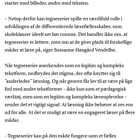
starter med billeder, andre med teksten.
– Netop derfor kan tegneserier spille en værdifuld rolle i
udviklingen af de differentierede læsefællesskaber, som
skoleklasser ideelt set bør rumme. Det handler ikke om, at
tegneserier er lettere, men om at de giver plads til forskellige
måder at læse på, siger Sussanne Hangård Vendelbo.
Når tegneserier anerkendes som en legitim og kompleks
tekstform, nedbrydes det stigma, der ofte knytter sig til
”anderledes” læsning. Og når genren får lov til at være på lige
fod med andre tekstformer – ikke kun som et pædagogisk
værktøj, men som en legitim og kompleks læseoplevelse –
sender det et vigtigt signal: At læsning ikke behøver at ses ens
ud for alle. At det er muligt at være en engageret læser på flere
måder.
- Tegneserier kan på den måde fungere som et fælles