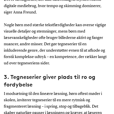
digitale mediebrug, hvor tempo og skimming dominerer,
siger Anna Freund.
Nogle børn med stærke tekstfærdigheder kan overse vigtige
visuelle detaljer og stemninger, mens børn med
læsevanskeligheder ofte bruger billederne aktivt og fanger
nuancer, andre misser. Det gør tegneserier til en
inkluderende genre, der understøtter evnen til at afkode og
forstå komplekse udtryk – en kompetence, der rækker langt
ud over tegneseriens sider.
3. Tegneserier giver plads til ro og
fordybelse
I modsætning til den lineære læsning, børn oftest møder i
skolen, inviterer tegneserier til en mere rytmisk og
fragmenteret læsning – i spring, stop og tilbageblik. Det
skaber naturlige pauser i læsningen og kræver, at læseren