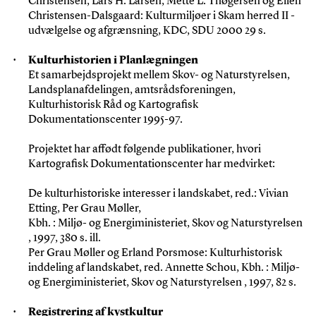
Christensen, Lars H. Larsen, Mette L. Thøgersen og Ellen
Christensen-Dalsgaard: Kulturmiljøer i Skam herred II -
udvælgelse og afgrænsning, KDC, SDU 2000 29 s.
Kulturhistorien i Planlægningen
Et samarbejdsprojekt mellem Skov- og Naturstyrelsen,
Landsplanafdelingen, amtsrådsforeningen,
Kulturhistorisk Råd og Kartografisk
Dokumentationscenter 1995-97.
Projektet har affødt følgende publikationer, hvori
Kartografisk Dokumentationscenter har medvirket:
De kulturhistoriske interesser i landskabet, red.: Vivian
Etting, Per Grau Møller,
Kbh. : Miljø- og Energiministeriet, Skov og Naturstyrelsen
, 1997, 380 s. ill.
Per Grau Møller og Erland Porsmose: Kulturhistorisk
inddeling af landskabet, red. Annette Schou, Kbh. : Miljø-
og Energiministeriet, Skov og Naturstyrelsen , 1997, 82 s.
Registrering af kystkultur