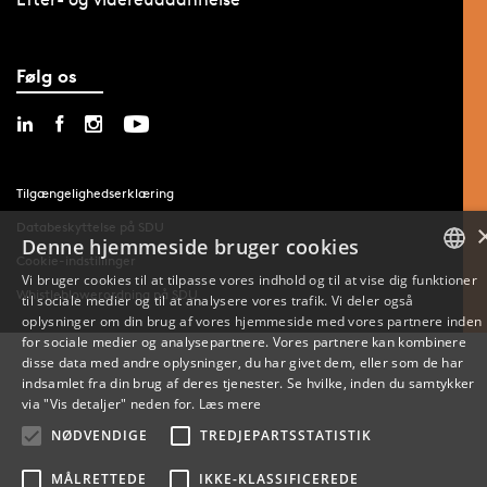
Følg os
Tilgængelighedserklæring
Databeskyttelse på SDU
Denne hjemmeside bruger cookies
Cookie-indstillinger
Vi bruger cookies til at tilpasse vores indhold og til at vise dig funktioner
Whistleblowerordning på SDU
til sociale medier og til at analysere vores trafik. Vi deler også
DANISH
oplysninger om din brug af vores hjemmeside med vores partnere inden
for sociale medier og analysepartnere. Vores partnere kan kombinere
ENGLISH
disse data med andre oplysninger, du har givet dem, eller som de har
indsamlet fra din brug af deres tjenester. Se hvilke, inden du samtykker
DANISH
via "Vis detaljer" neden for.
Læs mere
NØDVENDIGE
TREDJEPARTSSTATISTIK
MÅLRETTEDE
IKKE-KLASSIFICEREDE