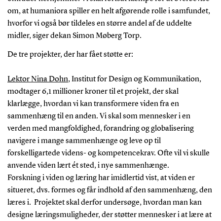
om, at humaniora spiller en helt afgørende rolle i samfundet,
hvorfor vi også bør tildeles en større andel af de uddelte
midler, siger dekan Simon Møberg Torp.
De tre projekter, der har fået støtte er:
Lektor Nina Dohn
, Institut for Design og Kommunikation,
modtager 6,1 millioner kroner til et projekt, der skal
klarlægge, hvordan vi kan transformere viden fra en
sammenhæng til en anden. Vi skal som mennesker i en
verden med mangfoldighed, forandring og globalisering
navigere i mange sammenhænge og leve op til
forskelligartede videns- og kompetencekrav. Ofte vil vi skulle
anvende viden lært ét sted, i nye sammenhænge.
Forskning i viden og læring har imidlertid vist, at viden er
situeret, dvs. formes og får indhold af den sammenhæng, den
læres i. Projektet skal derfor undersøge, hvordan man kan
designe læringsmuligheder, der støtter mennesker i at lære at