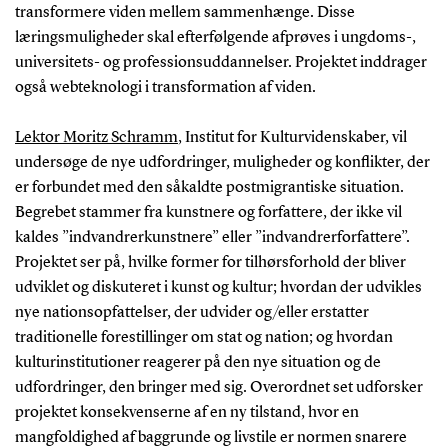
transformere viden mellem sammenhænge. Disse
læringsmuligheder skal efterfølgende afprøves i ungdoms-,
universitets- og professionsuddannelser. Projektet inddrager
også webteknologi i transformation af viden.
Lektor Moritz Schramm
, Institut for Kulturvidenskaber, vil
undersøge de nye udfordringer, muligheder og konflikter, der
er forbundet med den såkaldte postmigrantiske situation.
Begrebet stammer fra kunstnere og forfattere, der ikke vil
kaldes ”indvandrerkunstnere” eller ”indvandrerforfattere”.
Projektet ser på, hvilke former for tilhørsforhold der bliver
udviklet og diskuteret i kunst og kultur; hvordan der udvikles
nye nationsopfattelser, der udvider og/eller erstatter
traditionelle forestillinger om stat og nation; og hvordan
kulturinstitutioner reagerer på den nye situation og de
udfordringer, den bringer med sig. Overordnet set udforsker
projektet konsekvenserne af en ny tilstand, hvor en
mangfoldighed af baggrunde og livstile er normen snarere