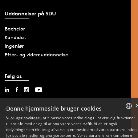
Uddannelser på SDU
Bachelor
Kandidat
Ingeniør
Efter- og videreuddannelse
Følg os
Denne hjemmeside bruger cookies
Tilgængelighedserklæring
Vi bruger cookies til at tilpasse vores indhold og til at vise dig funktioner
Databeskyttelse på SDU
til sociale medier og til at analysere vores trafik. Vi deler også
DANISH
Cookie-indstillinger
oplysninger om din brug af vores hjemmeside med vores partnere inden
for sociale medier og analysepartnere. Vores partnere kan kombinere
ENGLISH
Whistleblowerordning på SDU