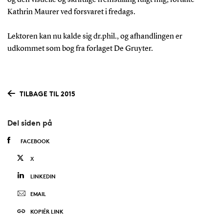
og den visuelle og skriftlige fremstilling fulgt mig, fortalte
Kathrin Maurer ved forsvaret i fredags.
Lektoren kan nu kalde sig dr.phil., og afhandlingen er
udkommet som bog fra forlaget De Gruyter.
TILBAGE TIL 2015
Del siden på
FACEBOOK
X
LINKEDIN
EMAIL
KOPIÉR LINK