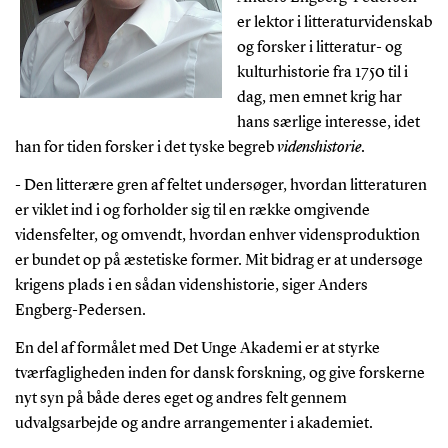
er lektor i litteraturvidenskab
og forsker i litteratur- og
kulturhistorie fra 1750 til i
dag, men emnet krig har
hans særlige interesse, idet
han for tiden forsker i det tyske begreb
videnshistorie
.
- Den litterære gren af feltet undersøger, hvordan litteraturen
er viklet ind i og forholder sig til en række omgivende
vidensfelter, og omvendt, hvordan enhver vidensproduktion
er bundet op på æstetiske former. Mit bidrag er at undersøge
krigens plads i en sådan videnshistorie, siger Anders
Engberg-Pedersen.
En del af formålet med Det Unge Akademi er at styrke
tværfagligheden inden for dansk forskning, og give forskerne
nyt syn på både deres eget og andres felt gennem
udvalgsarbejde og andre arrangementer i akademiet.