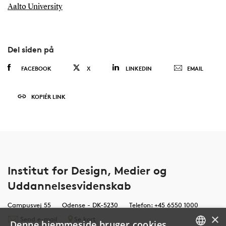
Aalto University
Del siden på
FACEBOOK
X
LINKEDIN
EMAIL
KOPIÉR LINK
Institut for Design, Medier og
Uddannelsesvidenskab
Campusvej 55
Odense - DK-5230
Telefon: +45 6550 1000
×
Send e-mail
Se kort
Denne hjemmeside bruger cookies