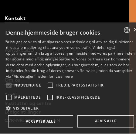
Kontakt
Denne hjemmeside bruger cookies
Find person
Find vej
Vi bruger cookies til at tilpasse vores indhold og til at vise dig funktioner
til sociale medier og til at analysere vores trafik. Vi deler også
DANISH
Kontakt SDU
oplysninger om din brug af vores hjemmeside med vores partnere inden
sdu@sdu.dk · Tlf: 6550 1000
for sociale medier og analysepartnere. Vores partnere kan kombinere
ENGLISH
disse data med andre oplysninger, du har givet dem, eller som de har
indsamlet fra din brug af deres tjenester. Se hvilke, inden du samtykker
DANISH
via "Vis detaljer" neden for.
Læs mere
Om os
NØDVENDIGE
TREDJEPARTSSTATISTIK
Profil
MÅLRETTEDE
IKKE-KLASSIFICEREDE
Institutter og centre
VIS DETALJER
Ledige stillinger
CVR-NR: 29283958 · EAN
AFVIS ALLE
ACCEPTER ALLE