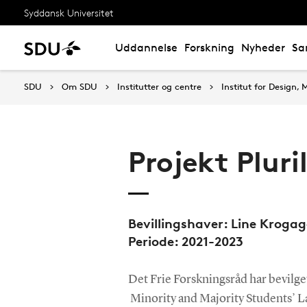
Syddansk Universitet
Uddannelse
Forskning
Nyheder
Sa
SDU
Om SDU
Institutter og centre
Institut for Design
Projekt Plur
Bevillingshaver: Line Kroga
Periode: 2021-2023
Det Frie Forskningsråd har bevilget
Minority and Majority Students’ L