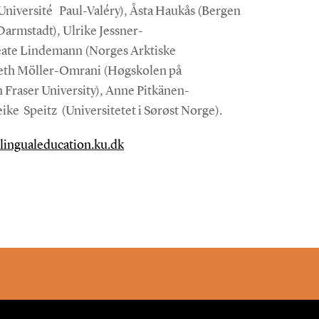
niversité Paul-Valéry), Åsta Haukås (Bergen
Darmstadt), Ulrike Jessner-
Beate Lindemann (Norges Arktiske
abeth Möller-Omrani (Høgskolen på
 Fraser University), Anne Pitkänen-
eike Speitz (Universitetet i Sørøst Norge).
lingualeducation.ku.dk