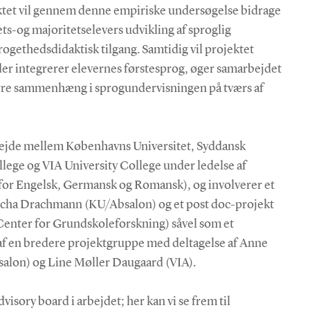
ektet vil gennem denne empiriske undersøgelse bidrage
ets-og majoritetselevers udvikling af sproglig
ethedsdidaktisk tilgang. Samtidig vil projektet
der integrerer elevernes førstesprog, øger samarbejdet
rre sammenhæng i sprogundervisningen på tværs af
bejde mellem Københavns Universitet, Syddansk
llege og VIA University College under ledelse af
 for Engelsk, Germansk og Romansk), og involverer et
ascha Drachmann (KU/Absalon) og et post doc-projekt
enter for Grundskoleforskning) såvel som et
 af en bredere projektgruppe med deltagelse af Anne
alon) og Line Møller Daugaard (VIA).
isory board i arbejdet; her kan vi se frem til