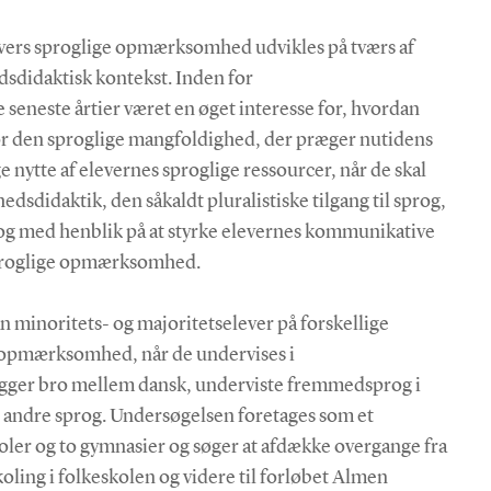
vers sproglige opmærksomhed udvikles på tværs af
dsdidaktisk kontekst. Inden for
seneste årtier været en øget interesse for, hvordan
for den sproglige mangfoldighed, der præger nutidens
nytte af elevernes sproglige ressourcer, når de skal
dsdidaktik, den såkaldt pluralistiske tilgang til sprog,
og med henblik på at styrke elevernes kommunikative
sproglige opmærksomhed.
n minoritets- og majoritetselever på forskellige
g opmærksomhed, når de undervises i
ygger bro mellem dansk, underviste fremmedsprog i
t andre sprog. Undersøgelsen foretages som et
koler og to gymnasier og søger at afdække overgange fra
oling i folkeskolen og videre til forløbet Almen