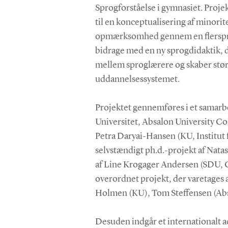
Sprogforståelse i gymnasiet. Proj
til en konceptualisering af minorit
opmærksomhed gennem en flersprog
bidrage med en ny sprogdidaktik, 
mellem sproglærere og skaber stø
uddannelsessystemet.
Projektet gennemføres i et samar
Universitet, Absalon University Co
Petra Daryai-Hansen (KU, Institut
selvstændigt ph.d.-projekt af Nat
af Line Krogager Andersen (SDU, C
overordnet projekt, der varetages
Holmen (KU), Tom Steffensen (Abs
Desuden indgår et internationalt adv