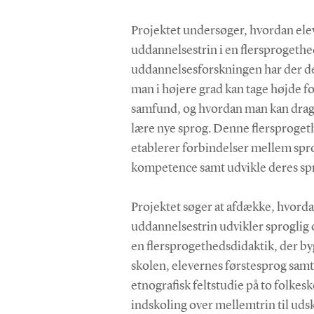
Projektet undersøger, hvordan ele
uddannelsestrin i en flersprogethe
uddannelsesforskningen har der de 
man i højere grad kan tage højde 
samfund, og hvordan man kan drage 
lære nye sprog. Denne flersprogethe
etablerer forbindelser mellem spr
kompetence samt udvikle deres 
Projektet søger at afdække, hvorda
uddannelsestrin udvikler sprogli
en flersprogethedsdidaktik, der b
skolen, elevernes førstesprog sam
etnografisk feltstudie på to folkes
indskoling over mellemtrin til udsk