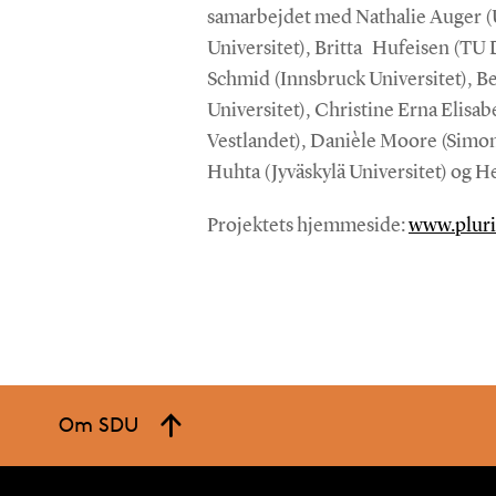
samarbejdet med Nathalie Auger (U
Universitet), Britta Hufeisen (TU 
Schmid (Innsbruck Universitet), 
Universitet), Christine Erna Elis
Vestlandet), Danièle Moore (Simon
Huhta (Jyväskylä Universitet) og H
Projektets hjemmeside:
www.pluri
Om SDU