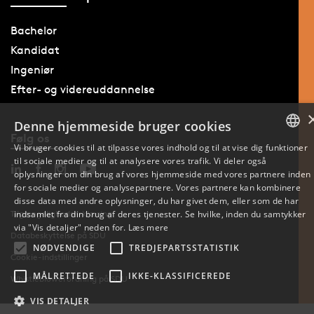
Bachelor
Kandidat
Ingeniør
Efter- og videreuddannelse
Denne hjemmeside bruger cookies
Følg os
Vi bruger cookies til at tilpasse vores indhold og til at vise dig funktioner
til sociale medier og til at analysere vores trafik. Vi deler også
DANISH
oplysninger om din brug af vores hjemmeside med vores partnere inden
for sociale medier og analysepartnere. Vores partnere kan kombinere
ENGLISH
disse data med andre oplysninger, du har givet dem, eller som de har
indsamlet fra din brug af deres tjenester. Se hvilke, inden du samtykker
Tilgængelighedserklæring
DANISH
via "Vis detaljer" neden for.
Læs mere
Databeskyttelse på SDU
NØDVENDIGE
TREDJEPARTSSTATISTIK
Cookie-indstillinger
MÅLRETTEDE
IKKE-KLASSIFICEREDE
Whistleblowerordning på SDU
VIS DETALJER