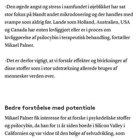
ændre humør, perception og tænkning.
-Den øgede angst og stress i samfundet i øjeblikket har sat
stor fokus på blandt andet mikrodosering og der handles med
svampe som aldrig før. Lande som Holland, Australien, USA
og Canada har enten lovliggjort eller er i proces om
lovliggørelse af psilocybin i terapeutisk behandling, fortæller
Mikael Palner.
-Det er derfor vigtigt, at vi forstår effekter og bivirkninger af
disse stoffer som i stor udstrækning allerede bruges af
mennesker verden over.
Bedre forståelse med potentiale
Mikael Palner fik interesse for at forske i psykedeliske stoffer
og psilocybin, da han for 11 år siden boede i Silicon Valley i
Californien og var vidne til den bølge af selvudvikling, som