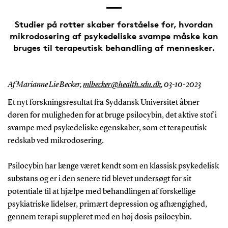
Studier på rotter skaber forståelse for, hvordan
mikrodosering af psykedeliske svampe måske kan
bruges til terapeutisk behandling af mennesker.
Af Marianne Lie Becker,
mlbecker@health.sdu.dk
,
03-10-2023
Et nyt forskningsresultat fra Syddansk Universitet åbner
døren for muligheden for at bruge psilocybin, det aktive stof i
svampe med psykedeliske egenskaber, som et terapeutisk
redskab ved mikrodosering.
Psilocybin har længe været kendt som en klassisk psykedelisk
substans og er i den senere tid blevet undersøgt for sit
potentiale til at hjælpe med behandlingen af forskellige
psykiatriske lidelser, primært depression og afhængighed,
gennem terapi suppleret med en høj dosis psilocybin.