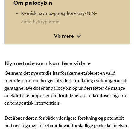
Om psilocybin
Kemisk navn: 4-phosphoryloxy-N,N-
dimethyltryptamin
Psilocybin er en naturligt forekommende
Vis mere
psykoaktiv forbindelse, der findes i over 200
forskellige svampearter. I dansk natur er spids
nøgenhat den eneste svamp indeholdende
Ny metode som kan føre videre
psylocobin.
Psilocybin har været brugt i religiøse og
Gennem det nye studie har forskerne etableret en valid
ceremonielle sammenhænge af forskellige
metode, som kan bruges til videre forskning i virkningerne af
gentagne lave doser af psilocybin og understøtter de mange
kulturer i århundreder, især blandt indfødte
anekdotiske rapporter om fordelene ved mikrodosering som
amerikanske stammer.
en terapeutisk intervention.
Psilocybin omdannes til psilocin i kroppen,
hvilket grundentil de psykoaktive effekter.
Det åbner døren for både yderligere forskning og potentielt
Psilocybin påvirker serotoninreceptorer i
helt nye tilgange til behandling af forskellige psykiske lidelser.
hjernen, især 5-HT2A-receptorer og kan dermed