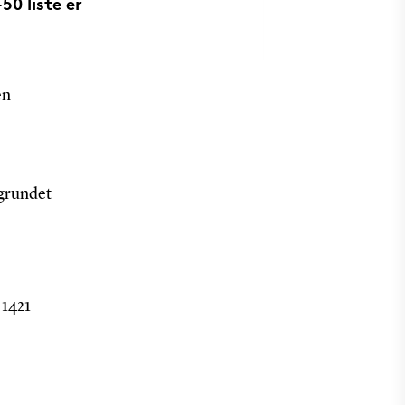
50 liste er
en
 grundet
 1421