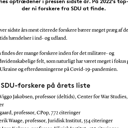
es optrædener i pressen sidste år. På 2022’s top-
der ni forskere fra SDU at finde.
ver sidste års mest citerede forskere bærer meget præg af d
tids hændelser i ind- og udland.
 findes der mange forskere inden for det militære- og
svidenskabelige felt, som naturligt har været meget i fokus
i Ukraine og efterdønningerne på Covid-19-pandemien.
 SDU-forskere på årets liste
 Viggo Jakobsen, professor (deltids), Center for War Studies,
er
øgaard, professor, CPop, 772 citeringer
erik Waage, professor, Juridisk Institut, 554 citeringer