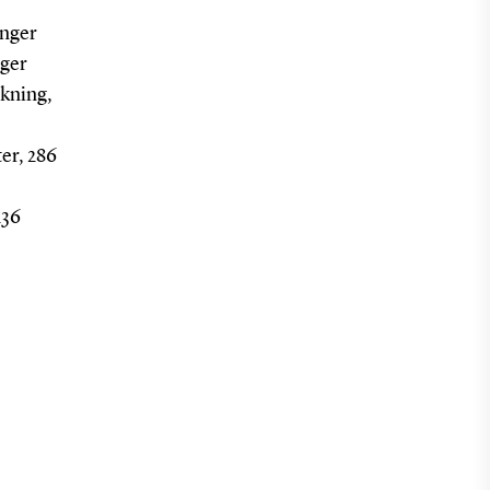
inger
nger
skning,
er, 286
236