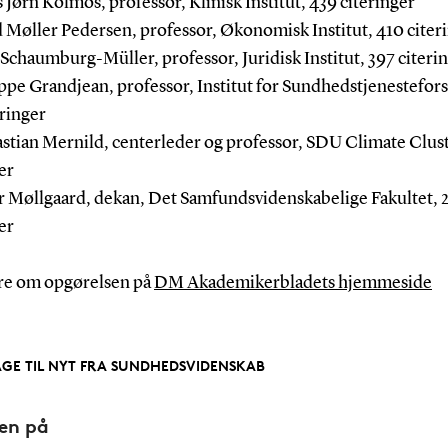
 Jørn Kolmos, professor, Klinisk Institut, 439 citeringer
d Møller Pedersen, professor, Økonomisk Institut, 410 citer
 Schaumburg-Müller, professor, Juridisk Institut, 397 citeri
ippe Grandjean, professor, Institut for Sundhedstjenestefor
eringer
astian Mernild, centerleder og professor, SDU Climate Clust
er
er Møllgaard, dekan, Det Samfundsvidenskabelige Fakultet, 
er
e om opgørelsen på
DM Akademikerbladets hjemmeside
AGE TIL NYT FRA SUNDHEDSVIDENSKAB
den på