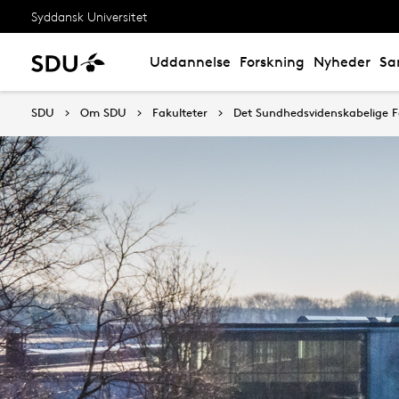
Syddansk Universitet
Uddannelse
Forskning
Nyheder
Sa
SDU
Om SDU
Fakulteter
Det Sundhedsvidenskabelige F