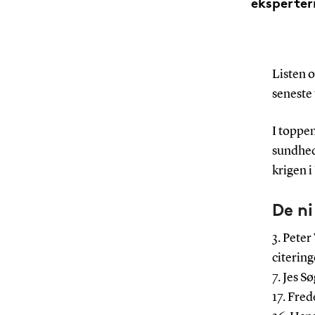
ekspertern
Listen o
seneste 
I toppen
sundhed
krigen 
De ni
3. Peter
citering
7. Jes S
17. Fred