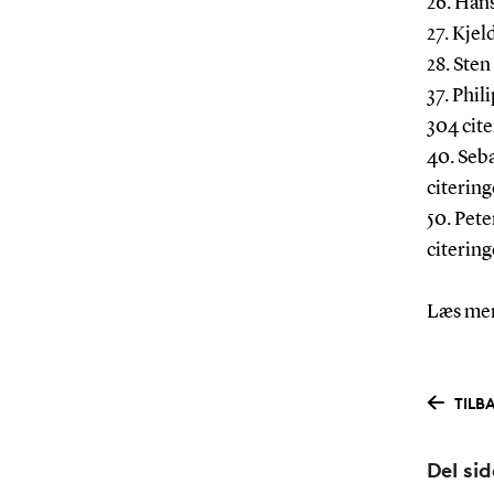
26. Hans
27. Kjel
28. Sten
37. Phil
304 cit
40. Seb
citering
50. Pet
citering
Læs mer
TILB
Del si