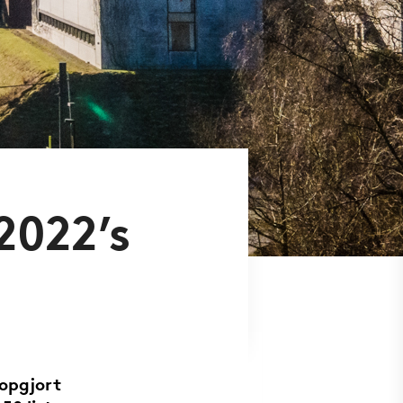
2022’s
opgjort