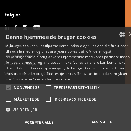
Følg os
Denne hjemmeside bruger cookies
Vi bruger cookies til at tilpasse vores indhold og til at vise dig funktioner
Tilgængelighedserklæring
til sociale medier og til at analysere vores trafik. Vi deler også
DANISH
Databeskyttelse på SDU
oplysninger om din brug af vores hjemmeside med vores partnere inden
for sociale medier og analysepartnere. Vores partnere kan kombinere
Cookie-indstillinger
ENGLISH
disse data med andre oplysninger, du har givet dem, eller som de har
Whistleblowerordning på SDU
indsamlet fra din brug af deres tjenester. Se hvilke, inden du samtykker
DANISH
via "Vis detaljer" neden for.
Læs mere
NØDVENDIGE
TREDJEPARTSSTATISTIK
MÅLRETTEDE
IKKE-KLASSIFICEREDE
VIS DETALJER
AFVIS ALLE
ACCEPTER ALLE