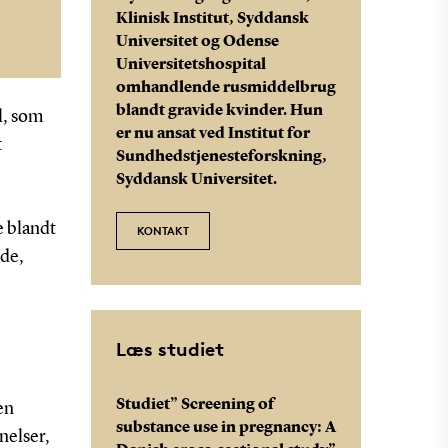
Klinisk Institut, Syddansk
Universitet og Odense
Universitetshospital
omhandlende rusmiddelbrug
g
blandt gravide kvinder. Hun
l, som
er nu ansat ved Institut for
t
Sundhedstjenesteforskning,
Syddansk Universitet.
e blandt
KONTAKT
nde,
og
Læs studiet
Studiet” Screening of
en
substance use in pregnancy: A
nelser,