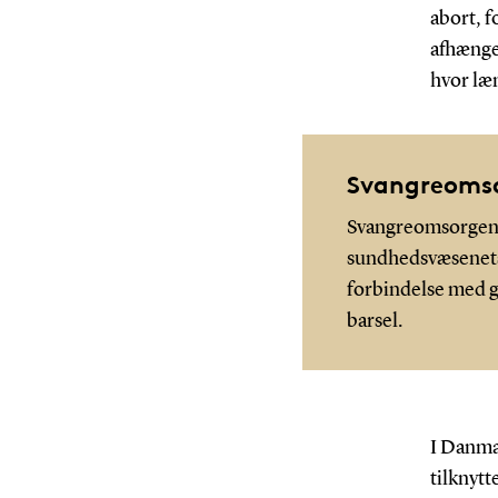
abort, f
afhænger
hvor læn
Svangreoms
Svangreomsorgen
sundhedsvæsenets 
forbindelse med gr
barsel.
I Danma
tilknytt