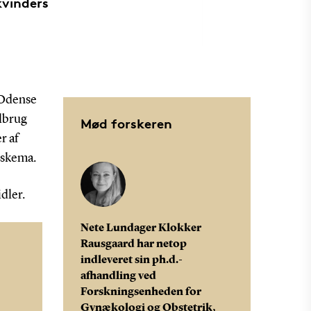
kvinders
 Odense
lbrug
Mød forskeren
r af
eskema.
idler.
Nete Lundager Klokker
Rausgaard har netop
indleveret sin ph.d.-
afhandling ved
Forskningsenheden for
Gynækologi og Obstetrik,