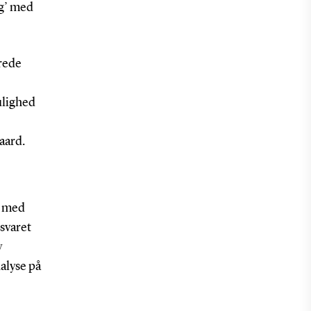
rg’ med
arede
ulighed
aard.
e med
esvaret
v
alyse på