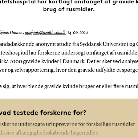
itetshospital har kortlagt omfanget af gravide 
brug af rusmidler.
ejank Hansen ,
nolejank@health.sdu.dk
,
14-06-2024
t landsdækkende anonymt studie fra Syddansk Universitet og
itetshospital har forskerne undersøgt omfanget af rusmidde
irka 2000 gravide kvinder i Danmark. Det er sket ved analyse
ver og selvrapportering, hvor den gravide udfyldte et spørg
e sig, at hver tiende gravide kvinde bruger et eller flere rusm
vad testede forskerne for?
rskerne undersøgte urinprøverne for forskellige rusmidler
klusive afhængighedsskabende lægemidler: