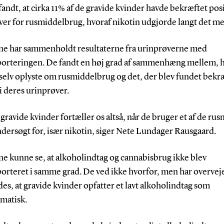
fandt, at cirka 11% af de gravide kvinder havde bekræftet pos
ver for rusmiddelbrug, hvoraf nikotin udgjorde langt det me
ne har sammenholdt resultaterne fra urinprøverne med
porteringen. De fandt en høj grad af sammenhæng mellem, 
 selv oplyste om rusmiddelbrug og det, der blev fundet bekr
 i deres urinprøver.
ravide kvinder fortæller os altså, når de bruger et af de rus
ndersøgt for, især nikotin, siger Nete Lundager Rausgaard.
ne kunne se, at alkoholindtag og cannabisbrug ikke blev
porteret i samme grad. De ved ikke hvorfor, men har overvej
des, at gravide kvinder opfatter et lavt alkoholindtag som
matisk.