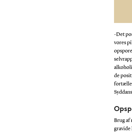
-Det pos
vores pi
opspore
selvrapp
alkohol
de posi
fortæll
Syddans
Opsp
Brug af 
gravide 