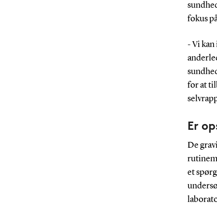
sundhed
fokus p
- Vi kan
anderle
sundhed
for at t
selvrap
Er o
De gravi
rutinemæ
et spør
undersø
laborat