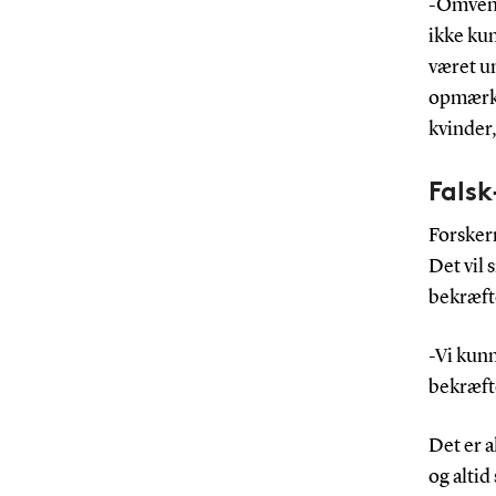
-Omvend
ikke ku
været u
opmærks
kvinder
Falsk
Forskern
Det vil 
bekræfte
-Vi kunn
bekræfte
Det er a
og altid