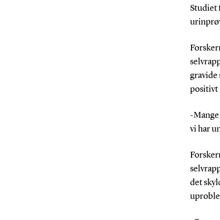
Studiet 
urinprø
Forsker
selvrap
gravide
positivt
-Mange g
vi har u
Forsker
selvrap
det skyl
uproble