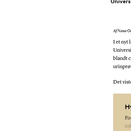
Univers
Af Nana Ol
I et ny
Univers
blandt c
urinprø
Det vist
H
Fo
in