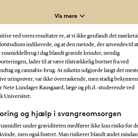
Nikotin
Vis mere
Alkohol
Stærk smertestillende medicin som for eksempel morfin o
itive ved vores resultater er, at vi ikke genfandt det mørketa
fentanyl
lotstudium indikerede, og at den metode, der anvendes til a
Kokain
 rusmiddelbrug i dag blandt gravide kvinder, nemlig
Amfetamin og metamfetamin
orteringen, lader til at være tilstrækkelig bortset fra ved
Cannabis
indtag og cannabis-brug. At nikotin udgjorde langt det mest
Benzodiazepiner
tive urinprøver, var ikke overraskende, men stadig bekymre
Methylphenidat – lægemiddel til behandling af ADHD
er Nete Lundager Rausgaard, læge og ph.d.-studerende ved
Pregabalin – lægemiddel til behandling af fx nervesmerter 
k Universitet.
epilepsi
oring og hjælp i svangreomsorgen
rusmidler under graviditeten medfører ikke kun risiko for d
kvinde, men også fostret. Man risikerer blandt andet misdan