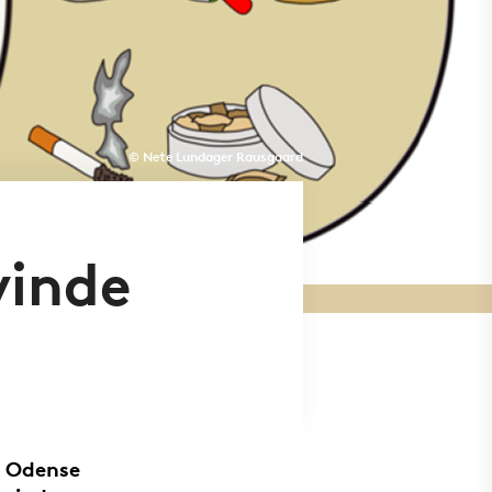
© Nete Lundager Rausgaard
vinde
g Odense