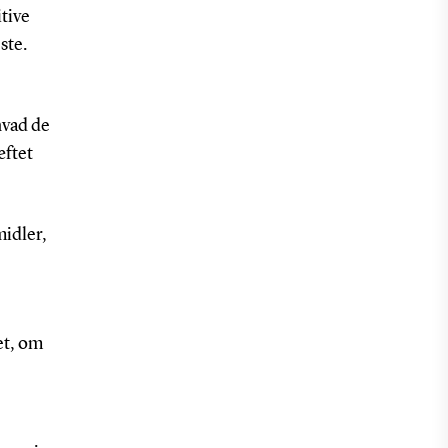
itive
ste.
hvad de
æftet
midler,
et, om