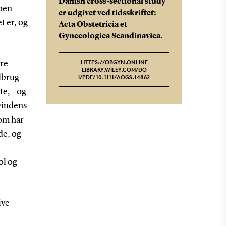
Danish cross-sectional study”
koen
er udgivet ved tidsskriftet:
t er, og
Acta Obstetricia et
Gynecologica Scandinavica.
HTTPS://OBGYN.ONLINE
ore
LIBRARY.WILEY.COM/DO
lbrug
I/PDF/10.1111/AOGS.14862
te, - og
kvindens
om har
de, og
ol og
ive