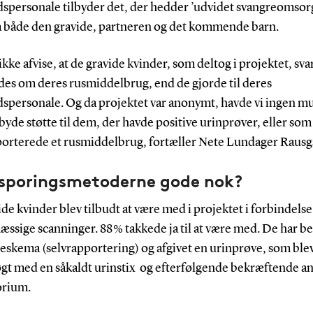
spersonale tilbyder det, der hedder ’udvidet svangreomso
å både den gravide, partneren og det kommende barn.
 ikke afvise, at de gravide kvinder, som deltog i projektet, sv
des om deres rusmiddelbrug, end de gjorde til deres
spersonale. Og da projektet var anonymt, havde vi ingen m
ilbyde støtte til dem, der havde positive urinprøver, eller som
porterede et rusmiddelbrug, fortæller Nete Lundager Rausg
psporingsmetoderne gode nok?
de kvinder blev tilbudt at være med i projektet i forbindels
ssige scanninger. 88 % takkede ja til at være med. De har b
geskema (selvrapportering) og afgivet en urinprøve, som ble
gt med en såkaldt urinstix og efterfølgende bekræftende an
orium.