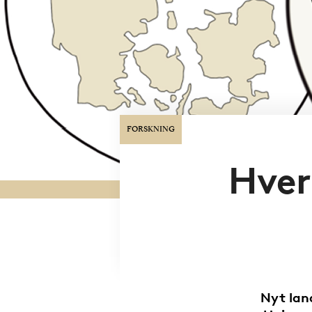
FORSKNING
Hver
Nyt lan