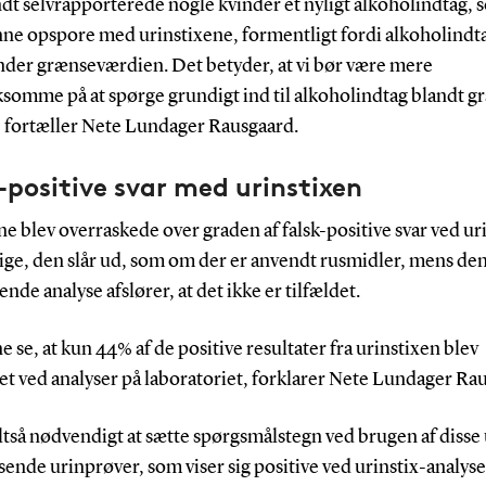
t selvrapporterede nogle kvinder et nyligt alkoholindtag, 
nne opspore med urinstixene, formentligt fordi alkoholindt
nder grænseværdien. Det betyder, at vi bør være mere
omme på at spørge grundigt ind til alkoholindtag blandt gr
, fortæller Nete Lundager Rausgaard.
-positive svar med urinstixen
e blev overraskede over graden af falsk-positive svar ved ur
sige, den slår ud, som om der er anvendt rusmidler, mens de
nde analyse afslører, at det ikke er tilfældet.
e se, at kun 44% af de positive resultater fra urinstixen blev
t ved analyser på laboratoriet, forklarer Nete Lundager Ra
ltså nødvendigt at sætte spørgsmålstegn ved brugen af disse 
 sende urinprøver, som viser sig positive ved urinstix-analyse 