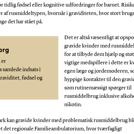
or tidlig fødsel eller kognitive udfordringer for barnet. Risi
 af rusmiddeltypen, hvornår i graviditeten, hvor stort bruge
ge det har stået på.
Det er altså væsentligt at opsp
gravide kvinder med rusmidde
org
for at tilbyde dem hjælp og støt
 er
vigtige medspillere i dette er 
samlede indsats i
egen læge og jordemoderen, s
aviditet, fødsel og
hyppige kontakter til den gravi
som rutinemæssigt spørger til
rusmiddelbrug inklusive alkoh
nikotin.
rk kan gravide kvinder med problematisk rusmiddelbrug bl
et det regionale Familieambulatorium, hvor tværfagligt