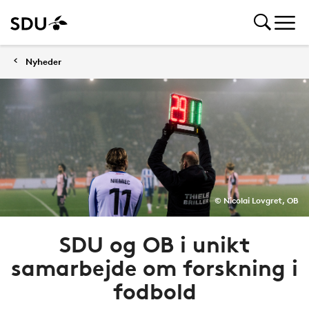
Nyheder
© Nicolai Lovgret, OB
SDU og OB i unikt
samarbejde om forskning i
fodbold