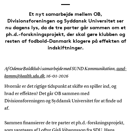
Et nyt samarbejde mellem OB,
Divisionsforeningen og Syddansk Universitet ser
nu dagens lys, da de tre parter går sammen om et
ph.d.-forskningsprojekt, der skal gøre klubben og
resten af fodbold-Danmark klogere på effekten af
indskiftninger.
Af Odense Boldklub i samarbejde med SUND Kommunikation,
sund-
komm@health.sdu.dk
,
16-01-2026
Hvornår er det rigtige tidspunkt at skifte en spiller ind, og
hvad er effekten? Det går OB sammen med
Divisionsforeningen og Syddansk Universitet for at finde ud
af.
Sammen finansierer de tre parter et ph.d.-forskningsprojekt,
som varetages af Loftur Gísli Jóhannsson fra SDU. Hans