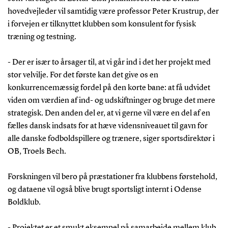
hovedvejleder vil samtidig være professor Peter Krustrup, der
i forvejen er tilknyttet klubben som konsulent for fysisk
træning og testning.
- Der er især to årsager til, at vi går ind i det her projekt med
stor velvilje. For det første kan det give os en
konkurrencemæssig fordel på den korte bane: at få udvidet
viden om værdien af ind- og udskiftninger og bruge det mere
strategisk. Den anden del er, at vi gerne vil være en del af en
fælles dansk indsats for at hæve vidensniveauet til gavn for
alle danske fodboldspillere og trænere, siger sportsdirektør i
OB, Troels Bech.
Forskningen vil bero på præstationer fra klubbens førstehold,
og dataene vil også blive brugt sportsligt internt i Odense
Boldklub.
- Projektet er et smukt eksempel på samarbejde mellem klub,