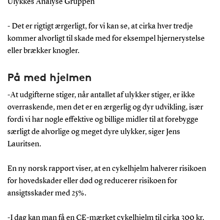
Ulykkes Analyse Gruppen
- Det er rigtigt ærgerligt, for vi kan se, at cirka hver tredje
kommer alvorligt til skade med for eksempel hjernerystelse
eller brækker knogler.
På med hjelmen
-At udgifterne stiger, når antallet af ulykker stiger, er ikke
overraskende, men det er en ærgerlig og dyr udvikling, især
fordi vi har nogle effektive og billige midler til at forebygge
særligt de alvorlige og meget dyre ulykker, siger Jens
Lauritsen.
En ny norsk rapport viser, at en cykelhjelm halverer risikoen
for hovedskader eller død og reducerer risikoen for
ansigtsskader med 25%.
-I dag kan man få en CE-mærket cykelhjelm til cirka 300 kr.