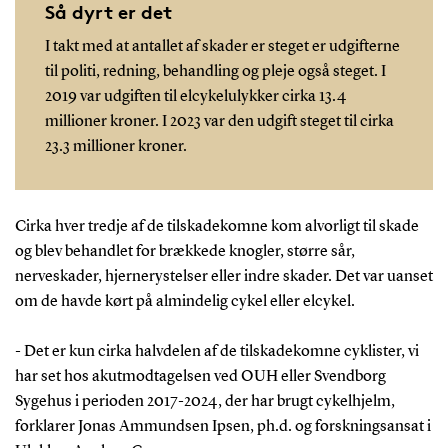
Så dyrt er det
I takt med at antallet af skader er steget er udgifterne
til politi, redning, behandling og pleje også steget. I
2019 var udgiften til elcykelulykker cirka 13.4
millioner kroner. I 2023 var den udgift steget til cirka
23.3 millioner kroner.
Cirka hver tredje af de tilskadekomne kom alvorligt til skade
og blev behandlet for brækkede knogler, større sår,
nerveskader, hjernerystelser eller indre skader. Det var uanset
om de havde kørt på almindelig cykel eller elcykel.
- Det er kun cirka halvdelen af de tilskadekomne cyklister, vi
har set hos akutmodtagelsen ved OUH eller Svendborg
Sygehus i perioden 2017-2024, der har brugt cykelhjelm,
forklarer Jonas Ammundsen Ipsen, ph.d. og forskningsansat i