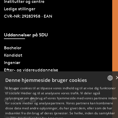
Institutter og centre
Ledige stillinger
CVR-NR: 29283958 · EAN
Uddannelser på SDU
Bachelor
Kandidat
Ingeniør
Efter- og videreuddannelse
Denne hjemmeside bruger cookies
Følg os
Vi bruger cookies til at tilpasse vores indhold og til at vise dig funktioner
til sociale medier og til at analysere vores trafik. Vi deler også
DANISH
oplysninger om din brug af vores hjemmeside med vores partnere inden
for sociale medier og analysepartnere. Vores partnere kan kombinere
ENGLISH
disse data med andre oplysninger, du har givet dem, eller som de har
indsamlet fra din brug af deres tjenester. Se hvilke, inden du samtykker
Tilgængelighedserklæring
DANISH