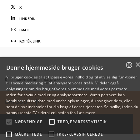
X
LINKEDIN
EMAIL
KOPIÉR LINK
Denne hjemmeside bruger cookies
Vi bruger cookies til at tilpasse vores indhold og til at vise dig funktioner
Redaktionen afsluttet: 16.03.2022
til sociale medier og til at analysere vores trafik. Vi deler også
DANISH
oplysninger om din brug af vores hjemmeside med vores partnere
inden for sociale medier og analysepartnere. Vores partnere kan
ENGLISH
kombinere disse data med andre oplysninger, du har givet dem, eller
Om SDU
som de har indsamlet fra din brug af deres tjenester. Se hvilke, inden du
DANISH
samtykker via "Vis detaljer" neden for.
Læs mere
NØDVENDIGE
TREDJEPARTSSTATISTIK
MÅLRETTEDE
IKKE-KLASSIFICEREDE