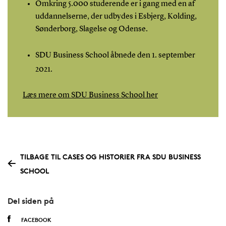
Omkring 5.000 studerende er i gang med en af
uddannelserne, der udbydes i Esbjerg, Kolding,
Sønderborg, Slagelse og Odense.
SDU Business School åbnede den 1. september
2021.
Læs mere om SDU Business School her
TILBAGE TIL CASES OG HISTORIER FRA SDU BUSINESS
SCHOOL
Del siden på
FACEBOOK