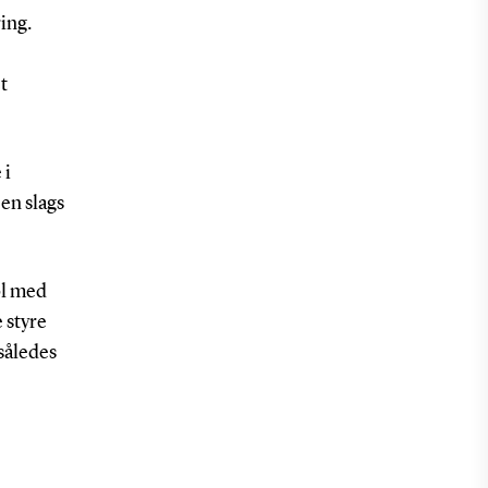
ing.
t
 i
en slags
ol med
 styre
 således