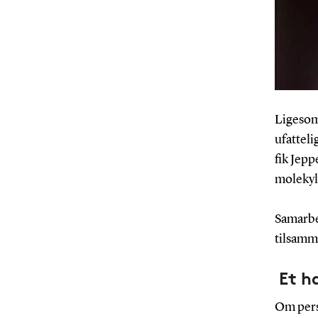
Ligesom
ufatteli
fik Jepp
molekyl
Samarbej
tilsamme
Et ha
Om pers