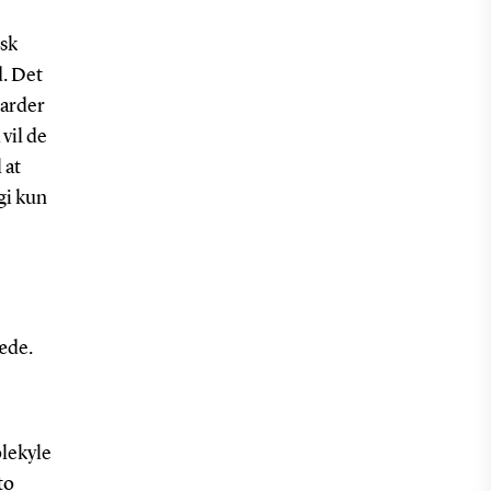
isk
. Det
iarder
vil de
 at
gi kun
e
kæde.
olekyle
to