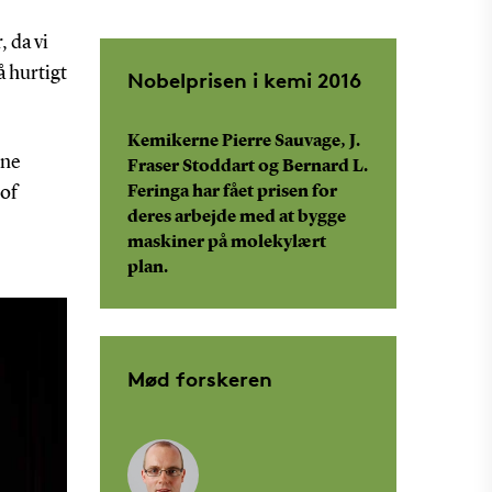
, da vi
å hurtigt
Nobelprisen i kemi 2016
Kemikerne Pierre Sauvage, J.
ene
Fraser Stoddart og Bernard L.
 of
Feringa har fået prisen for
deres arbejde med at bygge
maskiner på molekylært
plan.
Mød forskeren