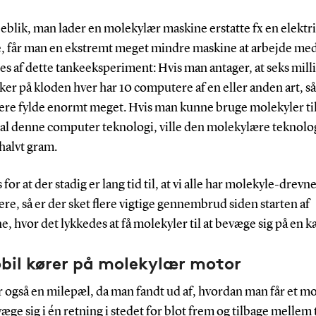
øjeblik, man lader en molekylær maskine erstatte fx en elektr
, får man en ekstremt meget mindre maskine at arbejde med
res af dette tankeeksperiment: Hvis man antager, at seks mill
r på kloden hver har 10 computere af en eller anden art, så 
re fylde enormt meget. Hvis man kunne bruge molekyler til
e al denne computer teknologi, ville den molekylære teknolo
 halvt gram.
s for at der stadig er lang tid til, at vi alle har molekyle-drevn
e, så er der sket flere vigtige gennembrud siden starten af
, hvor det lykkedes at få molekyler til at bevæge sig på en 
bil kører på molekylær motor
r også en milepæl, da man fandt ud af, hvordan man får et m
evæge sig i én retning i stedet for blot frem og tilbage mellem 