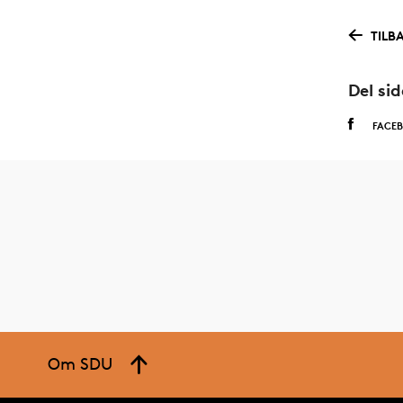
TILB
Del si
FACE
Om SDU