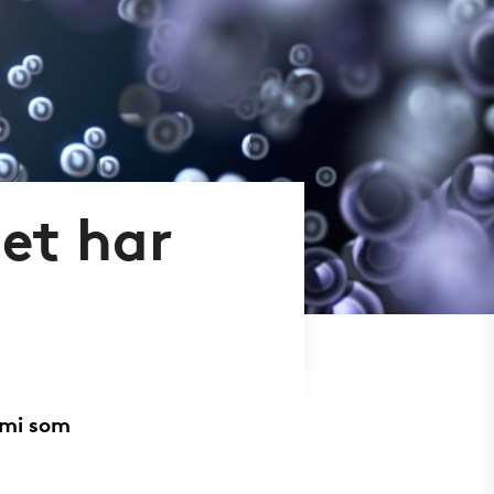
det har
emi som