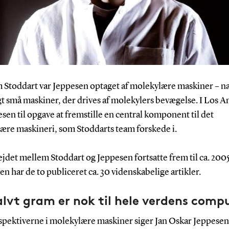
 Stoddart var Jeppesen optaget af molekylære maskiner – n
gt små maskiner, der drives af molekylers bevægelse. I Los A
esen til opgave at fremstille en central komponent til det
ære maskineri, som Stoddarts team forskede i.
det mellem Stoddart og Jeppesen fortsatte frem til ca. 2005
n har de to publiceret ca. 30 videnskabelige artikler.
lvt gram er nok til hele verdens comp
pektiverne i molekylære maskiner siger Jan Oskar Jeppesen