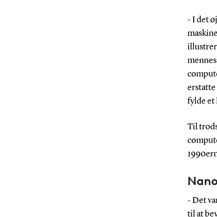
- I det 
maskine
illustre
menneske
compute
erstatt
fylde et
Til trod
computer
1990erne
Nano
- Det va
til at b