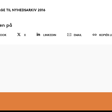
AGE TIL NYHEDSARKIV 2016
den på
BOOK
X
LINKEDIN
EMAIL
KOPIÉR L