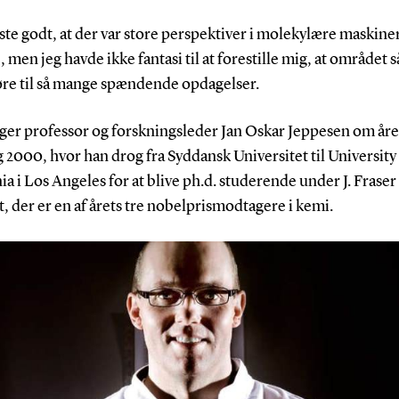
dste godt, at der var store perspektiver i molekylære maskiner
, men jeg havde ikke fantasi til at forestille mig, at området s
føre til så mange spændende opdagelser.
iger professor og forskningsleder Jan Oskar Jeppesen om år
2000, hvor han drog fra Syddansk Universitet til University
ia i Los Angeles for at blive ph.d. studerende under J. Fraser
, der er en af årets tre nobelprismodtagere i kemi.