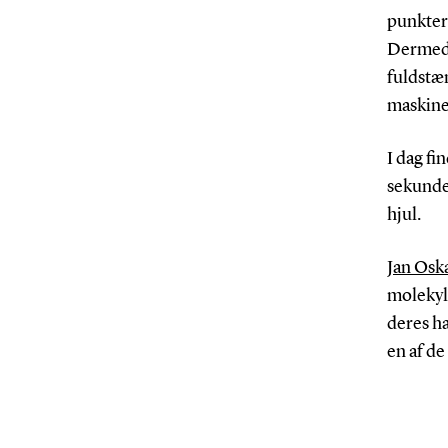
punkter.
Dermed 
fuldstæn
maskiner
I dag fi
sekundet
hjul.
Jan Osk
molekyl
deres ha
en af de