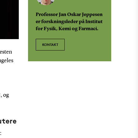
Professor Jan Oskar Jeppesen
er forskningsleder på Institut
for Fysik, Kemi og Farmaci.
KONTAKT
æsten
ngeles
, og
utere
: