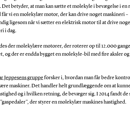
 Det betyder, at man kan sætte et molekyle i bevægelse i en r
får vi en molekylær motor, der kan drive noget maskineri –
dig ligesom når vi sætter en elektrisk motor til at drive noge
i i dag.
ndes der molekylære motorer, der roterer op til 12.000 gange
, og der er endda bygget en molekyle-bil med fire aksler og 
ar Jeppesens gruppe
forsker i, hvordan man får bedre kontr
ære maskiner. Det handler helt grundlæggende om at kunne
stighed og i hvilken retning, de bevæger sig. I 2014 fandt de
 ”gaspedaler”, der styrer en molekylær maskines hastighed.