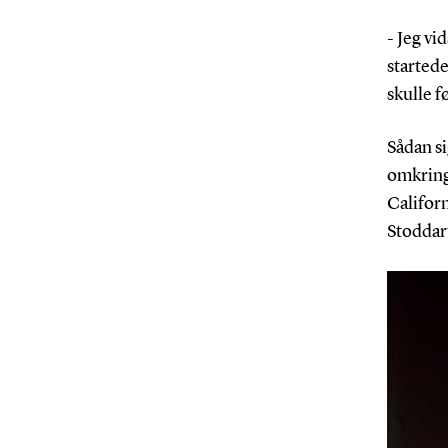
- Jeg vi
startede
skulle 
Sådan s
omkring 
Californ
Stoddart