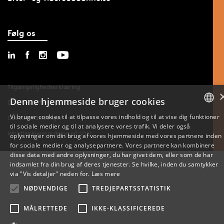
Følg os
Tilgængelighedserklæring
Denne hjemmeside bruger cookies
Databeskyttelse på SDU
Vi bruger cookies til at tilpasse vores indhold og til at vise dig funktioner
Cookie-indstillinger
til sociale medier og til at analysere vores trafik. Vi deler også
DANISH
Whistleblowerordning på SDU
oplysninger om din brug af vores hjemmeside med vores partnere inden
for sociale medier og analysepartnere. Vores partnere kan kombinere
ENGLISH
disse data med andre oplysninger, du har givet dem, eller som de har
indsamlet fra din brug af deres tjenester. Se hvilke, inden du samtykker
DANISH
via "Vis detaljer" neden for.
Læs mere
NØDVENDIGE
TREDJEPARTSSTATISTIK
MÅLRETTEDE
IKKE-KLASSIFICEREDE