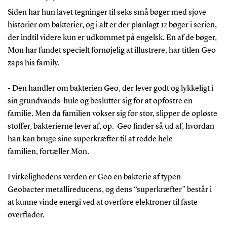
Siden har hun lavet tegninger til seks små bøger med sjove
historier om bakterier, og i alt er der planlagt 12 bøger i serien,
der indtil videre kun er udkommet på engelsk. En af de bøger,
Mon har fundet specielt fornøjelig at illustrere, har titlen Geo
zaps his family.
- Den handler om bakterien Geo, der lever godt og lykkeligt i
sin grundvands-hule og beslutter sig for at opfostre en
familie. Men da familien vokser sig for stor, slipper de opløste
stoffer, bakterierne lever af, op. Geo finder så ud af, hvordan
han kan bruge sine superkræfter til at redde hele
familien, fortæller Mon.
I virkelighedens verden er Geo en bakterie af typen
Geobacter metallireducens, og dens “superkræfter” består i
at kunne vinde energi ved at overføre elektroner til faste
overflader.