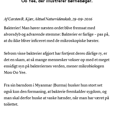
Oo Yee, der illustrerer børnebøger.
Af Carsten R. Kjær, Aktuel Naturvidenskab,
29-09-2016
Bakterier! Man hører næsten ordet blive fremsat med
alvorsdyb og advarende stemme: Bakterier er farlige – pas på,
at du ikke bliver inficeret med de mikroskopiske bæster.
Selvom visse bakterier afgjort har fortjent deres dårlige ry, er
det en skam, at så mange mennesker vokser op med et meget
ensidigt syn på bakteriernes verden, mener mikrobiologen
Mon Oo Yee.
Fra sin barndom i Myanmar (Burma) husker hun stort set
også kun den formaning, at bakterie fremkalder sygdom, og
man skal derfor huske at vaske hænder, når man har været på
toilettet.