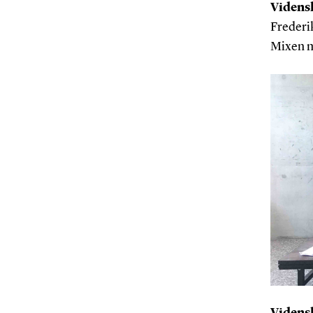
Videns
Frederi
Mixen m