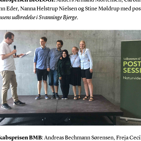
kabsprisen BIOLOGI:
Anders Armand Mortensen, Caroli
n Eder, Nanna Helstrup Nielsen og Stine Møldrup med pos
sens udbredelse i Svanninge Bjerge
.
kabsprisen BMB
: Andreas Bechmann Sørensen, Freja Ceci