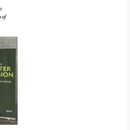
tr
 of