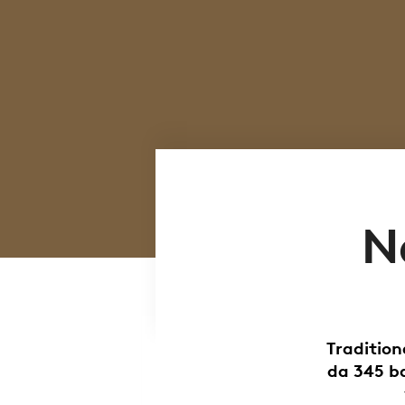
N
Tradition
da 345 b