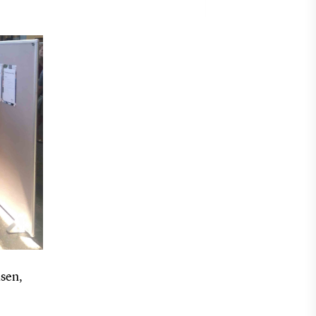
isen,