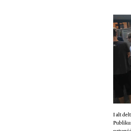
I alt de
Publikum