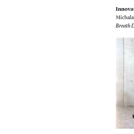
Innova
Michala
Breath 