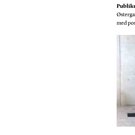
Publik
Østerga
med pos