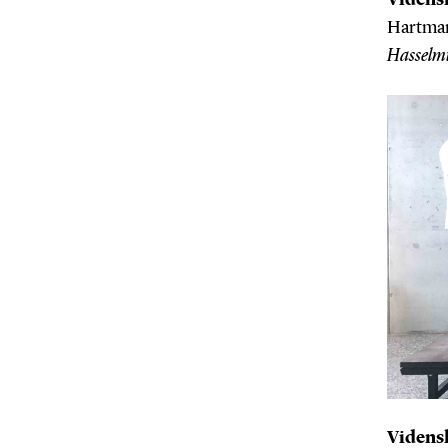
Videns
Hartman
Hasselmu
Videns