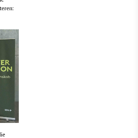
ne
teren:
lie