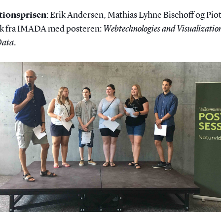
tionsprisen
: Erik Andersen, Mathias Lyhne Bischoff og Pio
k fra IMADA med posteren:
Webtechnologies and Visualization
Data
.