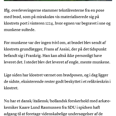
Iflg. overleveringerne stammer tekstilresterne fra en pose
med brød, som på mirakuløs vis materialiserede sig på
klostrets port i vinteren 1224, hvor egnen var begravet i sne og
munkene sultede.
For munkene var der ingen tvivl om, at brødet blev sendt af
klostrets grundlægger, Frans af Assisi, der på det tidspunkt
befandt sig i Frankrig. Han kan altså ikke personligt have
leveret det. I stedet blev det leveret af engle, mente munkene.
Lige siden har klostret værnet om brødposen, og i dag ligger
de sidste, eksisterende rester godt beskyttet i et relikvieskrin i
klostret.
Nu har et dansk/italiensk/hollandsk forskerhold med arkæo-
kemiker Kaare Lund Rasmussen fra SDU i spidsen haft
adgang til at foretage videnskabelige undersøgelser af de