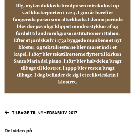
Iflg. myten dukkede brødposen mirakuløst op
ved klosterporten i 1224. I 300 år herefter
fungerede posen som alterklæde. I denne periode
blev der jævnligt klippet mindre stykker af og
fordelt til andre religiøse institutioner i Italien.
Efter et jordskælv i 1732 byggede munkene et nyt
kloster, og tekstilresterne blev muret ind i et
kapel. I 1807 blev tekstilresterne flyttet til kirken
Santa Maria del piano. I 1817 blev halvdelen bragt
tilbage til klostret. I 1999 blev resten bragt
tilbage. I dag befinder de sig i et relikvieskrin i
klostret.
TILBAGE TIL NYHEDSARKIV 2017
Del siden på