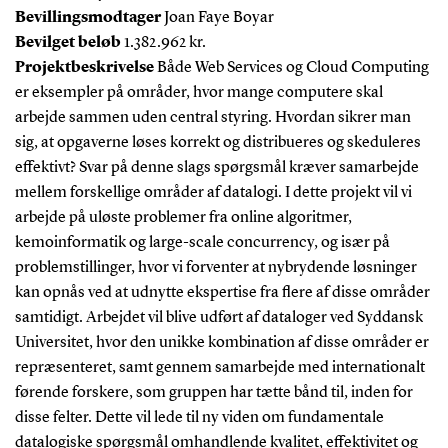
Bevillingsmodtager
Joan Faye Boyar
Bevilget beløb
1.382.962 kr.
Projektbeskrivelse
Både Web Services og Cloud Computing
er eksempler på områder, hvor mange computere skal
arbejde sammen uden central styring. Hvordan sikrer man
sig, at opgaverne løses korrekt og distribueres og skeduleres
effektivt? Svar på denne slags spørgsmål kræver samarbejde
mellem forskellige områder af datalogi. I dette projekt vil vi
arbejde på uløste problemer fra online algoritmer,
kemoinformatik og large-scale concurrency, og især på
problemstillinger, hvor vi forventer at nybrydende løsninger
kan opnås ved at udnytte ekspertise fra flere af disse områder
samtidigt. Arbejdet vil blive udført af dataloger ved Syddansk
Universitet, hvor den unikke kombination af disse områder er
repræsenteret, samt gennem samarbejde med internationalt
førende forskere, som gruppen har tætte bånd til, inden for
disse felter. Dette vil lede til ny viden om fundamentale
datalogiske spørgsmål omhandlende kvalitet, effektivitet og