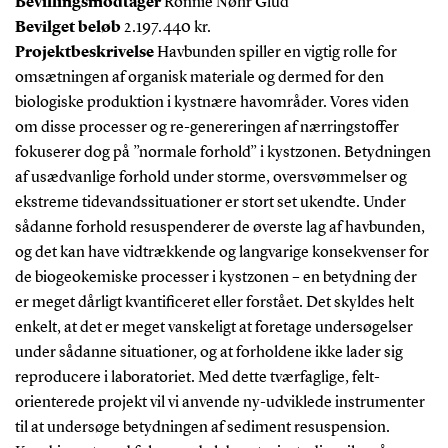
Bevillingsmodtager
Ronnie Nøhr Glud
Bevilget beløb
2.197.440 kr.
Projektbeskrivelse
Havbunden spiller en vigtig rolle for
omsætningen af organisk materiale og dermed for den
biologiske produktion i kystnære havområder. Vores viden
om disse processer og re-genereringen af nærringstoffer
fokuserer dog på ”normale forhold” i kystzonen. Betydningen
af usædvanlige forhold under storme, oversvømmelser og
ekstreme tidevandssituationer er stort set ukendte. Under
sådanne forhold resuspenderer de øverste lag af havbunden,
og det kan have vidtrækkende og langvarige konsekvenser for
de biogeokemiske processer i kystzonen – en betydning der
er meget dårligt kvantificeret eller forstået. Det skyldes helt
enkelt, at det er meget vanskeligt at foretage undersøgelser
under sådanne situationer, og at forholdene ikke lader sig
reproducere i laboratoriet. Med dette tværfaglige, felt-
orienterede projekt vil vi anvende ny-udviklede instrumenter
til at undersøge betydningen af sediment resuspension.