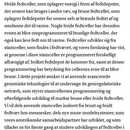
Hvide fedtceller, som oplagrer energi i form af fedtdepoter,
der senere kan bruges i andre væv, og brune fedtceller, som
oplagrer fedtdepoter for senere selv at brænde fedtet af og
omdanne det til varme. Nogle hvide fedtceller har desuden
evnen at blive omprogrammeret til brunlige fedtceller, der
også kan lave fedt om til varme. Fedtceller udvikler sig fra
stamceller, som findes i fedtvævet, og vores forskning har vist,
at generne i disse stamceller er programmeret forskelligt
afhængigt af, hvilket fedtdepot de kommer fra, samt at denne
programmering har betydning for cellernes evne til at blive
brune. I dette projekt ønsker vi at anvende avancerede
genomiske teknologier til at undersøge de genregulatoriske
netværk, som styrer stamcellernes programmering og
efterfølgende udvikling til modne brune eller hvide fedtceller.
Vi vil dels anvende stamceller isoleret fra brunt og hvidt
fedtvæv hos mennesker, dels nye muse-modelsystemer, som
vores amerikanske samarbejdspartner har udviklet, og som
tillader os for første gang at studere udviklingen af fedtceller i