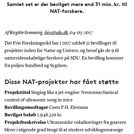
Samlet set er der bevilget mere end 31 mio. kr. til
NAT-forskere.
Af Birgitte Svennevig,
birs@sdu.dk
,
04-05-2017
Det Frie Forskningsråd har i 2017 uddelt 51 bevillinger til
projekter inden for Natur og Univers, og heraf går de 9 til
naturvidenskabelige forskere på SDU. En bevilling kommer
fra puljen Sundhed og Sygdom.
Disse NAT-projekter har fået støtte
Projekttitel
Singing like a jet-engine: Neuromechanical
control of ultrasonic song in mice
Bevillingsmodtager
Coen P.H. Elemans
Bevilget beløb
1.948.320 kr.
Projektbeskrivelse
Ultrasoniske vokaliseringer fra gnavere
bliver i stigende grad brugt til at studere udviklingsmæssige