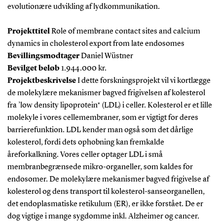
evolutionære udvikling af lydkommunikation.
Projekttitel
Role of membrane contact sites and calcium
dynamics in cholesterol export from late endosomes
Bevillingsmodtager
Daniel Wüstner
Bevilget beløb
1.944.000 kr.
Projektbeskrivelse
I dette forskningsprojekt vil vi kortlægge
de molekylære mekanismer bagved frigivelsen af kolesterol
fra ’low density lipoprotein* (LDL) i celler. Kolesterol er et lille
molekyle i vores cellemembraner, som er vigtigt for deres
barrierefunktion. LDL kender man også som det dårlige
kolesterol, fordi dets ophobning kan fremkalde
åreforkalkning. Vores celler optager LDL i små
membranbegrænsede mikro-organeller, som kaldes for
endosomer. De molekylære mekanismer bagved frigivelse af
kolesterol og dens transport til kolesterol-sanseorganellen,
det endoplasmatiske retikulum (ER), er ikke forstået. De er
dog vigtige i mange sygdomme inkl. Alzheimer og cancer.