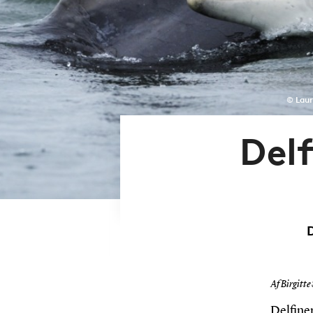
© Laur
Del
Af Birgitte
Delfiner