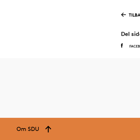
TILB
Del si
FACE
Om SDU