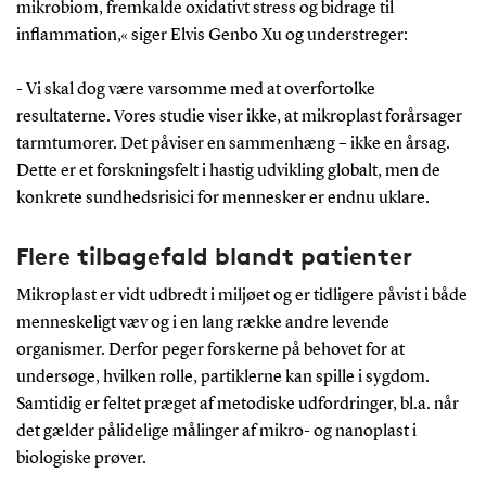
mikrobiom, fremkalde oxidativt stress og bidrage til
inflammation,« siger Elvis Genbo Xu og understreger:
- Vi skal dog være varsomme med at overfortolke
resultaterne. Vores studie viser ikke, at mikroplast forårsager
tarmtumorer. Det påviser en sammenhæng – ikke en årsag.
Dette er et forskningsfelt i hastig udvikling globalt, men de
konkrete sundhedsrisici for mennesker er endnu uklare.
Flere tilbagefald blandt patienter
Mikroplast er vidt udbredt i miljøet og er tidligere påvist i både
menneskeligt væv og i en lang række andre levende
organismer. Derfor peger forskerne på behovet for at
undersøge, hvilken rolle, partiklerne kan spille i sygdom.
Samtidig er feltet præget af metodiske udfordringer, bl.a. når
det gælder pålidelige målinger af mikro- og nanoplast i
biologiske prøver.