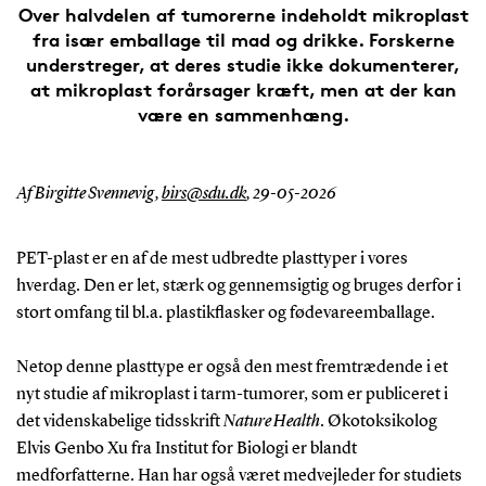
Over halvdelen af tumorerne indeholdt mikroplast
fra især emballage til mad og drikke. Forskerne
understreger, at deres studie ikke dokumenterer,
at mikroplast forårsager kræft, men at der kan
være en sammenhæng.
Af Birgitte Svennevig,
birs@sdu.dk
,
29-05-2026
PET-plast er en af de mest udbredte plasttyper i vores
hverdag. Den er let, stærk og gennemsigtig og bruges derfor i
stort omfang til bl.a. plastikflasker og fødevareemballage.
Netop denne plasttype er også den mest fremtrædende i et
nyt studie af mikroplast i tarm-tumorer, som er publiceret i
det videnskabelige tidsskrift
Nature Health
. Økotoksikolog
Elvis Genbo Xu fra Institut for Biologi er blandt
medforfatterne. Han har også været medvejleder for studiets