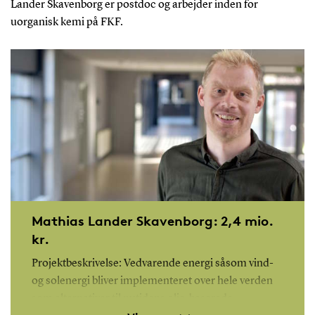
Lander Skavenborg er postdoc og arbejder inden for
uorganisk kemi på FKF.
Mathias Lander Skavenborg: 2,4 mio.
kr.
Projektbeskrivelse: Vedvarende energi såsom vind-
og solenergi bliver implementeret over hele verden
som alternativer til nutidens olie-baserede