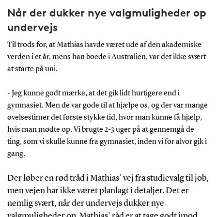
Når der dukker nye valgmuligheder op
undervejs
Til trods for, at Mathias havde været ude af den akademiske
verden i et år, mens han boede i Australien, var det ikke svært
at starte på uni.
- Jeg kunne godt mærke, at det gik lidt hurtigere end i
gymnasiet. Men de var gode til at hjælpe os, og der var mange
øvelsestimer det første stykke tid, hvor man kunne få hjælp,
hvis man mødte op. Vi brugte 2-3 uger på at gennemgå de
ting, som vi skulle kunne fra gymnasiet, inden vi for alvor gik i
gang.
Der løber en rød tråd i Mathias’ vej fra studievalg til job,
men vejen har ikke været planlagt i detaljer. Det er
nemlig svært, når der undervejs dukker nye
valgmuligheder op. Mathias’ råd er at tage godt imod