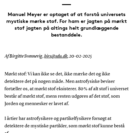
Manuel Meyer er optaget af at forstå universets
mystiske mørke stof. For ham er jagten på mørkt
stof jagten på altings helt grundlæggende
bestanddele.
Af Birgitte Svennevig,
birs@sdu.dk
,
20-02-2025
Mørkt stof: Vi kan ikke se det, ikke mærke det og ikke
detektere det på nogen måde. Men astrofysiske beviser
fortæller os, at mørkt stof eksisterer. 80 % af alt stof i universet
består af mørkt stof, mens resten udgøres af det stof, som
Jorden og mennesker er lavet af.
I årtier har astrofysikere og partikelfysikere forsøgt at
detektere de mystiske partikler, som mørkt stof kunne bestå