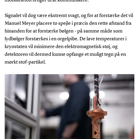
mobiltelefon bruger til at kommunikere.
Han er medlem af flere internationale
forskningssamarbejder, herunder CTA, FERMI-LAT,
Signalet vil dog være ekstremt svagt, og for at forstærke det vil
H.E.S.S. og ALPS II. Gennem ham har SDU etableret
Manuel Meyer placere to spejle i præcis den rette afstand fra
en officiel rammeaftale med Deutsches Elektronen-
hinanden for at forstærke bølgen - på samme måde som
Synchrotron (DESY).
lydbølger forstærkes i en orgelpibe. De lave temperaturer i
kryostaten vil minimere den elektromagnetisk støj, og
Besøg websiden for Manuel Meyers
detektoren vil dermed kunne opfange et muligt tegn på en
forskningsgruppe, Axion Dark Matter Research
mørkt stof-partikel.
Group.