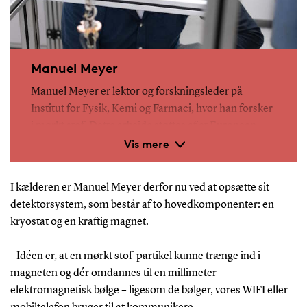
Manuel Meyer
Manuel Meyer er lektor og forskningsleder på
Institut for Fysik, Kemi og Farmaci, hvor han forsker
i mørkt stof. Dette arbejde støttes af et European
Vis mere
Research Council Starting Grant.
Før han kom til SDU, var Meyer
I kælderen er Manuel Meyer derfor nu ved at opsætte sit
forskningsgruppeleder ved universitetet i Hamborg,
detektorsystem, som består af to hovedkomponenter: en
Marie Curie Research Fellow ved Erlangen Centre
kryostat og en kraftig magnet.
for Astroparticle Physics, Feodor Lynen Research
Fellow fra Humboldt-stiftelsen ved Stanford
- Idéen er, at en mørkt stof-partikel kunne trænge ind i
University og Kavli Institute of Particle Astrophysics
magneten og dér omdannes til en millimeter
and Cosmology.
elektromagnetisk bølge – ligesom de bølger, vores WIFI eller