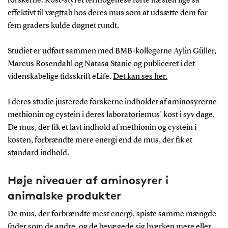
forskerne: Kost-styret termogenese førte næsten lige så
effektivt til vægttab hos deres mus som at udsætte dem for
fem graders kulde døgnet rundt.
Studiet er udført sammen med BMB-kollegerne Aylin Güller,
Marcus Rosendahl og Natasa Stanic og publiceret i det
videnskabelige tidsskrift eLife.
Det kan ses her.
I deres studie justerede forskerne indholdet af aminosyrerne
methionin og cystein i deres laboratoriemus’ kost i syv dage.
De mus, der fik et lavt indhold af methionin og cystein i
kosten, forbrændte mere energi end de mus, der fik et
standard indhold.
Høje niveauer af aminosyrer i
animalske produkter
De mus, der forbrændte mest energi, spiste samme mængde
foder som de andre, og de bevægede sig hverken mere eller