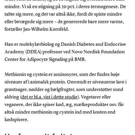
mindre. Vi så en stigning på 20 pct. i deres termogenese. De
tabte sig mere, og det var altså ikke, fordi de spiste mindre
eller bevægede sig mere – de genererede bare mere varme,
fortæller Jan-Wilhelm Kornfeld.
Han er molekylærbiolog og Danish Diabetes and Endocrine
Academy (DDEA) professor ved Novo Nordisk Foundation
Center for Adipocyte Signaling på BMB.
Methionin og cystein er aminosyrer, som der findes høje
niveauer af i animalsk protein. Omvendt er niveauerne lave i
grøntsager, nødder og bælgfrugter, som understøtter sund
aldring (
det er bl.a. vist i dette studie
). Vegetarer eller
veganere, der ikke spiser kød, æg, mælkeprodukter osv. får
altså mindre methionin og cystein ind med kosten end
kødspisere.