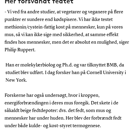
Her forsvandt fedtet
- Vi ved fra andre studier, at vegetarer og veganere på flere
punkter er sundere end kødspisere. Vi har ikke testet
methionin/cystein-fattig kost på mennesker, kun på vores
mus, så vi kan ikke sige med sikkerhed, at samme effekt
findes hos mennesker, men det er absolut en mulighed, siger
Philip Ruppert.
Han er molekylærbiolog og Ph.d. og var tilknyttet BMB, da
studiet blev udført. I dag forsker han på Cornell University i
New York.
Forskerne har også undersøgt, hvor i kroppen,
energiforbrændingen i deres mus foregik. Det skete i de
såkaldt beige fedtdepoter: dvs. det fedt, som mus og
mennesker har under huden. Her blev der forbrændt fedt
under både kulde- og kost-styret termogenese.