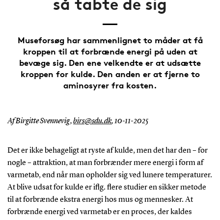
så tabte de sig
Museforsøg har sammenlignet to måder at få
kroppen til at forbrænde energi på uden at
bevæge sig. Den ene velkendte er at udsætte
kroppen for kulde. Den anden er at fjerne to
aminosyrer fra kosten.
Af Birgitte Svennevig,
birs@sdu.dk
,
10-11-2025
Det er ikke behageligt at ryste af kulde, men det har den – for
nogle – attraktion, at man forbrænder mere energi i form af
varmetab, end når man opholder sig ved lunere temperaturer.
At blive udsat for kulde er iflg. flere studier en sikker metode
til at forbrænde ekstra energi hos mus og mennesker. At
forbrænde energi ved varmetab er en proces, der kaldes