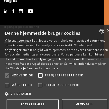
Følg os
Tilgængelighedserklæring
Denne hjemmeside bruger cookies
Databeskyttelse på SDU
Vi bruger cookies til at tilpasse vores indhold og til at vise dig funktioner
Cookie-indstillinger
til sociale medier og til at analysere vores trafik. Vi deler også
DANISH
Whistleblowerordning på SDU
oplysninger om din brug af vores hjemmeside med vores partnere inden
for sociale medier og analysepartnere. Vores partnere kan kombinere
ENGLISH
disse data med andre oplysninger, du har givet dem, eller som de har
indsamlet fra din brug af deres tjenester. Se hvilke, inden du samtykker
DANISH
via "Vis detaljer" neden for.
Læs mere
NØDVENDIGE
TREDJEPARTSSTATISTIK
MÅLRETTEDE
IKKE-KLASSIFICEREDE
VIS DETALJER
AFVIS ALLE
ACCEPTER ALLE