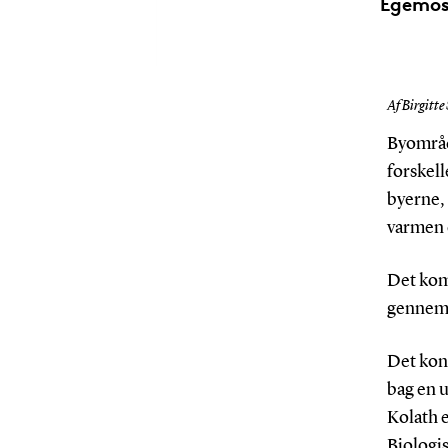
Egemose
Af Birgitte
Byområd
forskell
byerne,
varmen e
Det kom
gennem 
Det kon
bag en 
Kolath 
Biologis