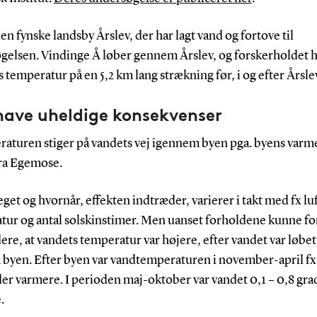
en fynske landsby Årslev, der har lagt vand og fortove til
gelsen. Vindinge Å løber gennem Årslev, og forskerholdet h
 temperatur på en 5,2 km lang strækning før, i og efter Årsle
have uheldige konsekvenser
raturen stiger på vandets vej igennem byen pga. byens varme
ara Egemose.
et og hvornår, effekten indtræder, varierer i takt med fx lu
tur og antal solskinstimer. Men uanset forholdene kunne f
re, at vandets temperatur var højere, efter vandet var løbet
byen. Efter byen var vandtemperaturen i november-april fx 
er varmere. I perioden maj-oktober var vandet 0,1 – 0,8 gra
.