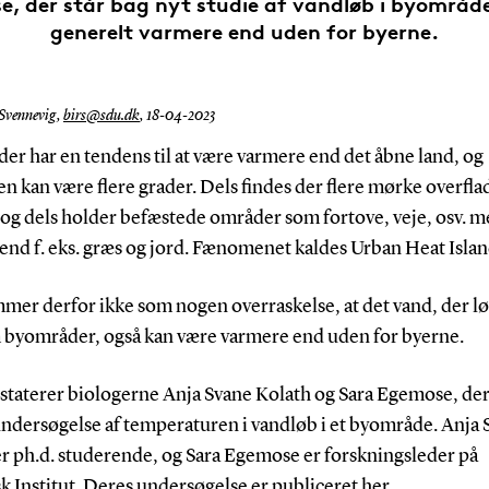
, der står bag nyt studie af vandløb i byområde
generelt varmere end uden for byerne.
 Svennevig,
birs@sdu.dk
,
18-04-2023
er har en tendens til at være varmere end det åbne land, og
en kan være flere grader. Dels findes der flere mørke overflad
 og dels holder befæstede områder som fortove, veje, osv. m
nd f. eks. græs og jord. Fænomenet kaldes Urban Heat Islan
mer derfor ikke som nogen overraskelse, at det vand, der l
byområder, også kan være varmere end uden for byerne.
staterer biologerne Anja Svane Kolath og Sara Egemose, der
undersøgelse af temperaturen i vandløb i et byområde. Anja 
er ph.d. studerende, og Sara Egemose er forskningsleder på
k Institut.
Deres undersøgelse er publiceret her
.