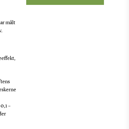
ar målt
v.
effekt,
ftens
orskerne
0,1 –
der