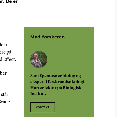
r. De er
Mød forskeren
er i
ere på
d Effect.
øber
Sara Egemose er biolog og
ekspert i ferskvandsøkologi.
Hun er lektor på Biologisk
Institut.
 står
Svane
KONTAKT