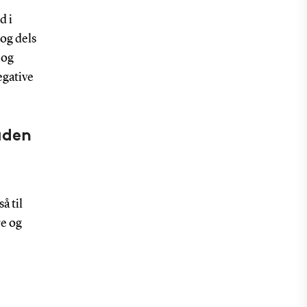
d i
 og dels
 og
egative
uden
å til
re og