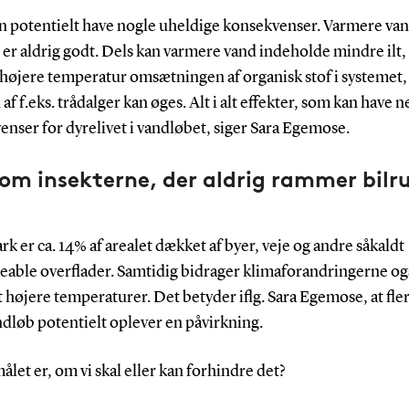
an potentielt have nogle uheldige konsekvenser. Varmere van
er aldrig godt. Dels kan varmere vand indeholde mindre ilt,
 højere temperatur omsætningen af organisk stof i systemet,
af f.eks. trådalger kan øges. Alt i alt effekter, som kan have n
nser for dyrelivet i vandløbet, siger Sara Egemose.
om insekterne, der aldrig rammer bilr
k er ca. 14% af arealet dækket af byer, veje og andre såkaldt
able overflader. Samtidig bidrager klimaforandringerne ogs
 højere temperaturer. Det betyder iflg. Sara Egemose, at fle
ndløb potentielt oplever en påvirkning.
let er, om vi skal eller kan forhindre det?