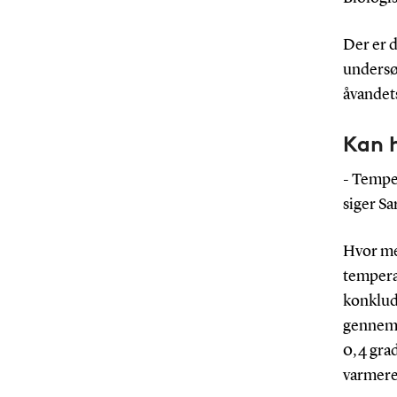
Der er d
undersø
åvandets
Kan 
- Tempe
siger S
Hvor meg
tempera
konklude
gennem 
0,4 grad
varmere