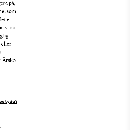
gere på,
rne, som
det er
t vi nu
igtig
 eller
u
m Årslev
 betyde?
T