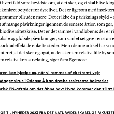
l i hvert fald være bevidste om, at det sker, og vi skal blive klo
 konkret betyder for dyrelivet. Det er ligesom med insekte
g rammer bilruden mere; Det er ikke én påvirknings skyld – 
af mange påvirkninger igennem de seneste årtier, som gør, a
n biodiversitetskrise. Det er det samme i vandløbene: der er r
kale og globale påvirkninger, som samlet set giver en større
ocktaileffekt de enkelte steder. Men i denne artikel har vi n
eret, at det sker og også, at det sker i en relativt lille by so
en relativt kort strækning, siger Sara Egemose.
ren kan hjælpe os, når vi rammes af ekstremt vejr
daget virus i Odense Å kan dræbe resistente bakterier
orisk FN-aftale om det åbne hav: Hvad kommer den til at
AGE TIL NYHEDER 2023 FRA DET NATURVIDENSKABELIGE FAKULTE