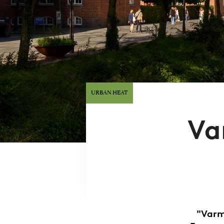
URBAN HEAT
Va
"Varm