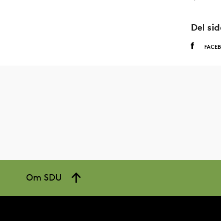
Del si
FACE
Om SDU