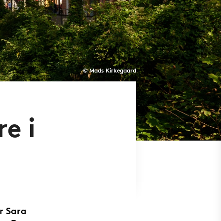
© Mads Kirkegaard
e i
r Sara