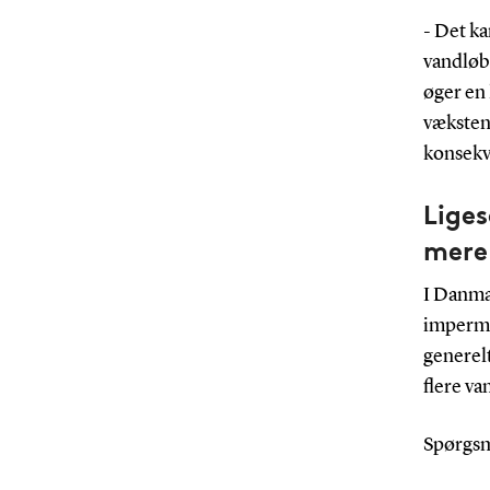
- Det k
vandløb 
øger en
væksten 
konsekve
Liges
mere
I Danmar
imperme
generelt
flere va
Spørgsmå