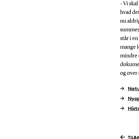
- Vi ska
hvad det
nu aldri
summen 
står i e
mange lo
mindre c
dokument
og over 
Natu
Nyop
Hist
TILB