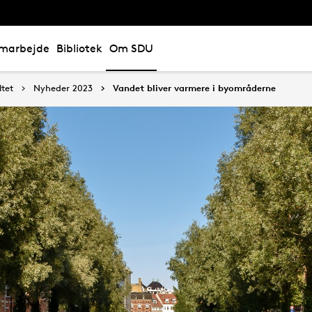
marbejde
Bibliotek
Om SDU
tet
Nyheder 2023
Vandet bliver varmere i byområderne