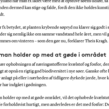
i Jylland har man fx ladet være med at opstuve søens udløb, så
den dermed kan stige og falde, fordi den ikke holdes kunsti
dt.
r fx betydet, at planten krybende søpryd nu klarer sig godt i 
der sig nemlig ikke om samme vandstand hele året, men vil 
mmes om vinteren – som den gør nu, forklarer Theis Kragh.
 man holder op med at gøde i området
sær ophobningen af næringsstofferne kvælstof og fosfor, der
gt at opnå en rigtig god biodiversitet i nye søer. Ganske ofte 
 anlagt på eller i nærheden af tidligere dyrkede jorde, hvor 
r har indgået i gødningen.
n holder op med at gøde området, vil det ophobede kvælsto
e forholdsvist hurtigt, men anderledes er det med fosfor: D