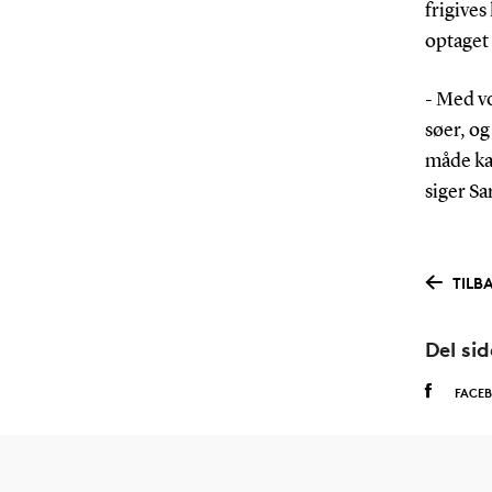
frigives
optaget 
- Med vo
søer, og
måde kan
siger S
TILB
Del si
FACE