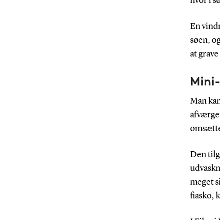
hvor i s
En vindm
søen, og
at grav
Mini
Man kan
afværgef
omsættes
Den tilg
udvaskni
meget si
fiasko, 