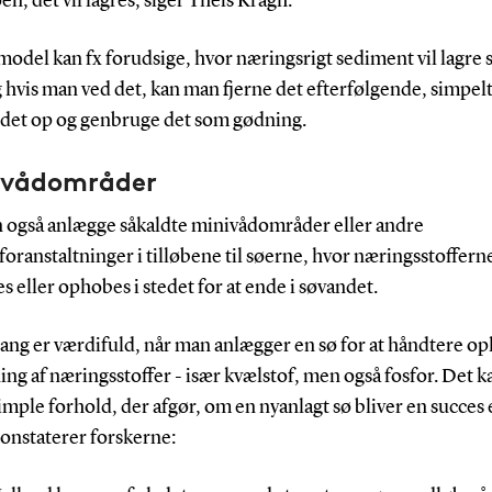
øen, det vil lagres, siger Theis Kragh.
odel kan fx forudsige, hvor næringsrigt sediment vil lagre s
 hvis man ved det, kan man fjerne det efterfølgende, simpel
e det op og genbruge det som gødning.
-vådområder
 også anlægge såkaldte minivådområder eller andre
oranstaltninger i tilløbene til søerne, hvor næringsstoffern
 eller ophobes i stedet for at ende i søvandet.
ang er værdifuld, når man anlægger en sø for at håndtere op
ng af næringsstoffer - især kvælstof, men også fosfor. Det 
mple forhold, der afgør, om en nyanlagt sø bliver en succes 
konstaterer forskerne: