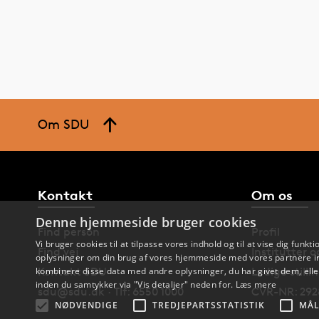
Om SDU
Kontakt
Om os
Denne hjemmeside bruger cookies
Find person
Profil
Vi bruger cookies til at tilpasse vores indhold og til at vise dig funkti
Find vej
Institutter 
oplysninger om din brug af vores hjemmeside med vores partnere in
Kontakt SDU
Ledige stilli
kombinere disse data med andre oplysninger, du har givet dem, eller
inden du samtykker via "Vis detaljer" neden for.
Læs mere
sdu@sdu.dk · Tlf: 6550 1000
CVR-NR: 292
NØDVENDIGE
TREDJEPARTSSTATISTIK
MÅL