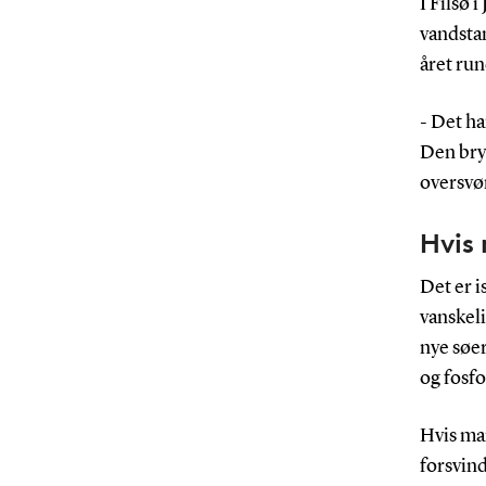
I Filsø 
vandstan
året run
- Det ha
Den bry
oversvø
Hvis
Det er i
vanskeli
nye søer
og fosfo
Hvis ma
forsvind