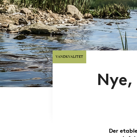
VANDKVALITET
Nye,
Der etabl