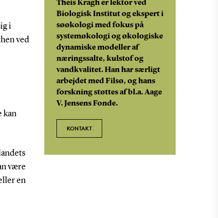
Theis Kragh er lektor ved
Biologisk Institut og ekspert i
søøkologi med fokus på
ig i
systemøkologi og økologiske
then ved
dynamiske modeller af
næringssalte, kulstof og
vandkvalitet. Han har særligt
arbejdet med Filsø, og hans
forskning støttes af bl.a. Aage
V. Jensens Fonde.
e kan
KONTAKT
landets
kan være
eller en