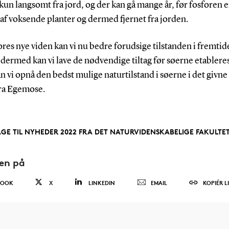
 kun langsomt fra jord, og der kan gå mange år, før fosforen e
af voksende planter og dermed fjernet fra jorden.
res nye viden kan vi nu bedre forudsige tilstanden i fremtid
 dermed kan vi lave de nødvendige tiltag før søerne etablere
 vi opnå den bedst mulige naturtilstand i søerne i det givne
ara Egemose.
AGE TIL NYHEDER 2022 FRA DET NATURVIDENSKABELIGE FAKULTE
den på
BOOK
X
LINKEDIN
EMAIL
KOPIÉR L