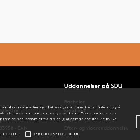
Uddannelser på SDU
Bachelor
oner til sociale medier og til at analysere vores trafik. Vi deler også
og centre
Kandidat
den for sociale medier og analysepartnere. Vores partnere kan
nger
Ingeniør
 som de har indsamlet fra din brug af deres tjenester. Se hvilke,
83958 · EAN
Efter- og videreuddannelse
RETTEDE
IKKE-KLASSIFICEREDE