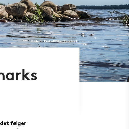
© Heide Pinkall/Shutterstock.
marks
det følger