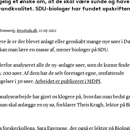
gelig et ønske om, at de skal være sunde og hav
vandkvalitet. SDU-biologer har fundet opskriften
 Svennevig,
birs@sdu.dk
,
12-05-2022
ere år er der blevet anlagt eller genskabt mange nye søer i 
kan man lære en masse af, mener biologer på SDU.
erfor analyseret alle de ny-anlagte søer, som de kunne finde
a. 200 søer. Af dem har de selv foretaget egne, omfattende
elser i 30 søer.
Arbejdet er publiceret i MDPI
.
analysearbejde har gjort os klogere på, hvordan man bedst g
man skal anlægge en ny sø, forklarer Theis Kragh, lektor på B
ns forskerkollega, Sara Egemose, der også er lektor på Biolog