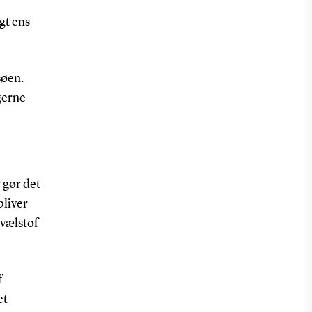
gt ens
søen.
gerne
 gør det
bliver
kvælstof
f
et