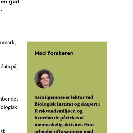
e en god
.
Danmark,
Mød forskeren
 data på;
Sara Egemose er lektor ved
riber det
Biologisk Institut og ekspert i
iologisk
ferskvandsmiljøer, og
hvordan de påvirkes af
menneskelig aktivitet. Hun
isk
arbejder ofte sammen med