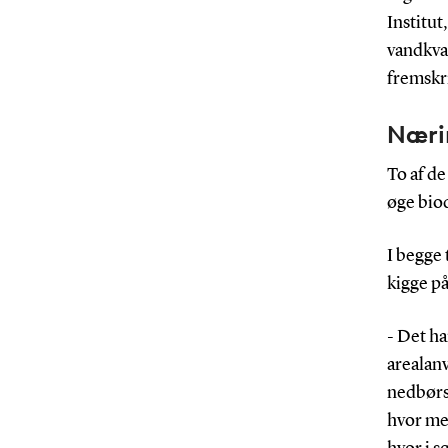
Institut
vandkval
fremskr
Næri
To af de
øge biod
I begge 
kigge p
- Det ha
arealan
nedbørsm
hvor meg