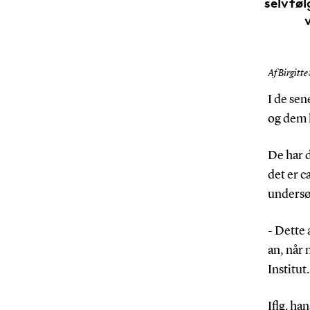
selvføl
Af Birgitte
I de sen
og dem 
De har d
det er c
undersøg
- Dette 
an, når 
Institut.
Iflg. ha