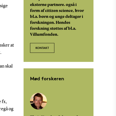
eksterne partnere. også i
dsige
form af citizen science, hvor
bl.a. børn og unge deltager i
forskningen. Hendes
forskning støttes af bl.a.
Villumfonden.
nsker at
KONTAKT
.
an skal
Mød forskeren
 fx,
oregå og