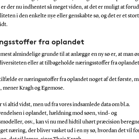
, er der nu indhentet så meget viden, at det er muligt at foru
iteten i den enkelte nye eller genskabte sø, og det er et stort
idt.
ngsstoffer fra oplandet
 mest almindelige grunde til at anlægge en ny sø er, at man ø
iversiteten eller at tilbageholde næringsstoffer fra oplandet
tilfælde er næringsstoffer fra oplandet noget af det første, m
å, mener Kragh og Egemose.
r vi altid vidst, men ud fra vores indsamlede data om bl.a.
vendelsen i oplandet, hældning mod søen, vind- og
odeller, osv., kan vi nu med hidtil uhørt præcision beregne
et næring, der bliver vasket ud i en ny sø, hvordan det vil f