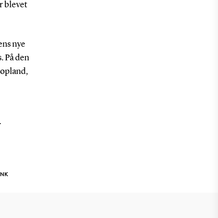
r blevet
ens nye
s. På den
 opland,
T
INK