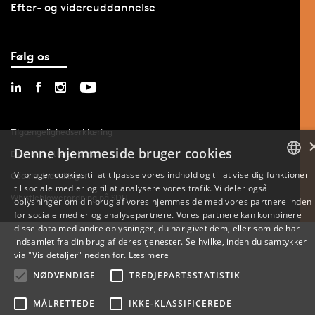
Efter- og videreuddannelse
Følg os
Tilgængelighedserklæring
Denne hjemmeside bruger cookies
Databeskyttelse på SDU
Vi bruger cookies til at tilpasse vores indhold og til at vise dig funktioner
Cookie-indstillinger
til sociale medier og til at analysere vores trafik. Vi deler også
DANISH
Whistleblowerordning på SDU
oplysninger om din brug af vores hjemmeside med vores partnere inden
for sociale medier og analysepartnere. Vores partnere kan kombinere
ENGLISH
disse data med andre oplysninger, du har givet dem, eller som de har
indsamlet fra din brug af deres tjenester. Se hvilke, inden du samtykker
DANISH
via "Vis detaljer" neden for.
Læs mere
NØDVENDIGE
TREDJEPARTSSTATISTIK
MÅLRETTEDE
IKKE-KLASSIFICEREDE