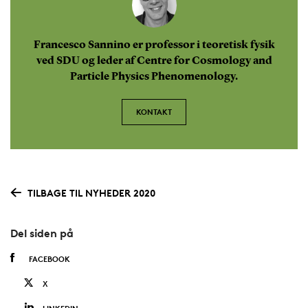
Francesco Sannino er professor i teoretisk fysik
ved SDU og leder af Centre for Cosmology and
Particle Physics Phenomenology.
KONTAKT
TILBAGE TIL NYHEDER 2020
Del siden på
FACEBOOK
X