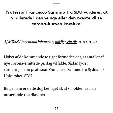
Professor Francesco Sannino fra SDU vurderer, at
vi allerede i denne uge eller den næste vil se
corona-kurven knække.
Af Mikkel Linnemann Johansson,
miklj@sdu.dk
,
31-03-2020
I løbet af de kommende to uger formodes det, at antallet af
nye corona-smittede pr. dag vil falde. Sådan lyder
vurderingen fra professor Francesco Sannino fra Syddansk
Universitet, SDU.
Ifølge ham er dette dog betinget af, at vi holder fast i de
nuværende restriktioner:
”