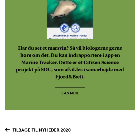
Har du set et marsvin? Så vil biologerne gerne
høre om det. Du kan indrapportere i app'en
Marine Tracker. Dette er et Citizen Science
projekt på SDU, som afvikles i samarbejde med
Fjord&Bælt.
LÆS MERE
TILBAGE TIL NYHEDER 2020