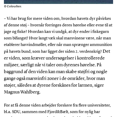
© Colourbox
– Vi har brug for mere viden om, hvordan havets dyr påvirkes
af denne støj – hvornår forringes deres hørelse eller evne til at
jage og fiske? Hvordan kan vi undgå, at dyr ender i fiskegarn
som bifangst? Hvor langt væk skal marsvinene være, når man
etablerer havvindmøller, eller når man sprænger ammunition
Det
på havets bund, som har ligget der siden 2. verdenskrig?
er viden, som kræver undersøgelser i kontrollerede
miljøer, særligt når vi taler om dyrenes hørelse. På
baggrund af den viden kan man skabe støjfri og nogle
gange også marsvinfri zoner i de områder, hvor man
støjer, således at dyrene forskånes for larmen, siger
Magnus Wahlberg.
For at få denne viden arbejder forskere fra flere universiteter,
bl.a. SDU, sammen med Fjord&Bælt, som for nylig har