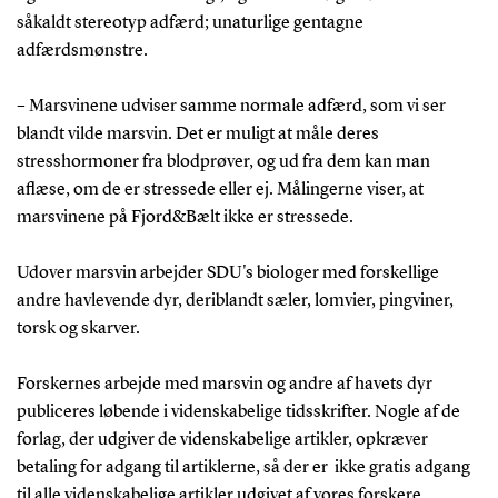
såkaldt stereotyp adfærd; unaturlige gentagne
adfærdsmønstre.
– Marsvinene udviser samme normale adfærd, som vi ser
blandt vilde marsvin. Det er muligt at måle deres
stresshormoner fra blodprøver, og ud fra dem kan man
aflæse, om de er stressede eller ej. Målingerne viser, at
marsvinene på Fjord&Bælt ikke er stressede.
Udover marsvin arbejder SDU's biologer med forskellige
andre havlevende dyr, deriblandt sæler, lomvier, pingviner,
torsk og skarver.
Forskernes arbejde med marsvin og andre af havets dyr
publiceres løbende i videnskabelige tidsskrifter. Nogle af de
forlag, der udgiver de videnskabelige artikler, opkræver
betaling for adgang til artiklerne, så der er ikke gratis adgang
til alle videnskabelige artikler udgivet af vores forskere.