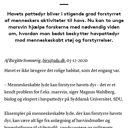
Havets pattedyr bliver i stigende grad forstyrret
af menneskers aktiviteter til havs. Nu kan to unge
marsvin hjælpe forskerne med nødvendig viden
om, hvordan man bedst beskytter havpattedyr
mod menneskeskabt støj og forstyrrelser.
Af Birgitte Svennevig,
birs@sdu.dk
,
05-12-2020
Havet er ikke længere det rolige habitat, som det engang var.
– Menneskeskabte lyde kan forstyrre havets dyr - det er et
kendt problem for f.eks. marsvin, siger Magnus Wahlberg,
biolog og ekspert i havpattedyr på Syddansk Universitet, SDU.
Eksempler på menneskeskabte lyde, der kan forstyrre havets
dyr, kan være alt lige fra anlægning af havvindmøller og
boreplatforme til skibstrafik, vandscootere og militærets