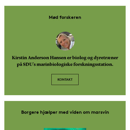
Mød forskeren
Kirstin Anderson Hansen er biolog og dyretræner
på SDU's marinbiologiske forskningsstation.
KONTAKT
Borgere hjælper med viden om marsvin