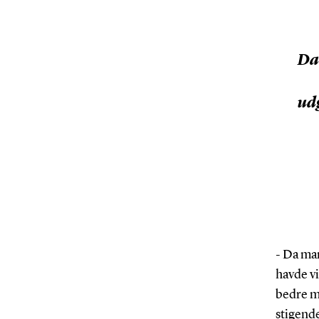
Da 
ud
- Da ma
havde vi
bedre me
stigend