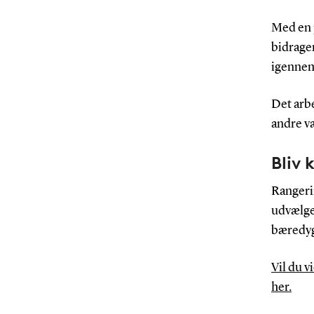
Med en 
bidrager
igennem
Det arb
andre væ
Bliv 
Rangeri
udvælge
bæredyg
Vil du 
her.