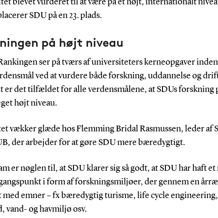
tet blevet vurderet til at være på et højt, internationalt nivea
placerer SDU på en 23. plads.
ningen på højt niveau
Rankingen ser på tværs af universiteters kerneopgaver inden
rdensmål ved at vurdere både forskning, uddannelse og drift
 er det tilfældet for alle verdensmålene, at SDUs forskning 
get højt niveau.
tet vækker glæde hos Flemming Bridal Rasmussen, leder af 
, der arbejder for at gøre SDU mere bæredygtigt.
am er nøglen til, at SDU klarer sig så godt, at SDU har haft et 
gangspunkt i form af forskningsmiljøer, der gennem en årr
 med emner – fx bæredygtig turisme, life cycle engineering,
, vand- og havmiljø osv.