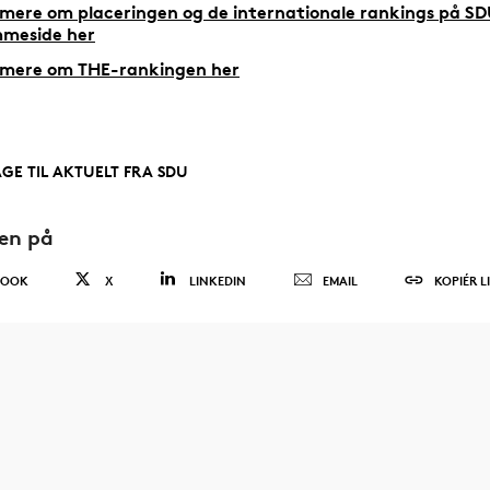
mere om placeringen og de internationale rankings på SD
meside her
mere om THE-rankingen her
AGE TIL AKTUELT FRA SDU
den på
BOOK
X
LINKEDIN
EMAIL
KOPIÉR L