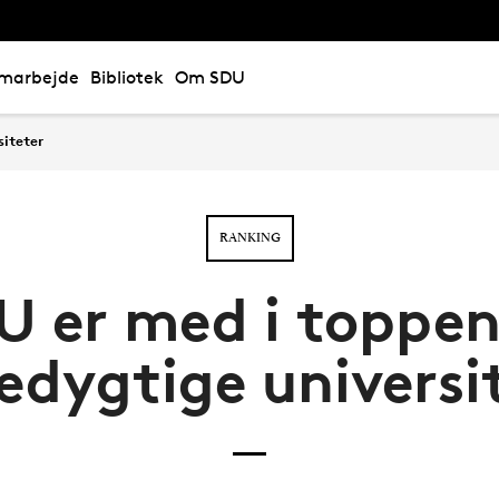
marbejde
Bibliotek
Om SDU
iteter
RANKING
U er med i toppen
dygtige universi