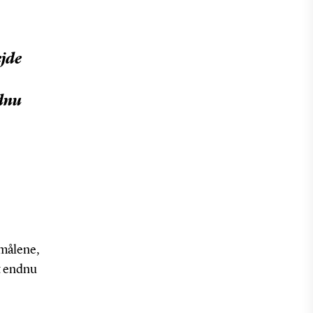
ejde
dnu
smålene,
t endnu