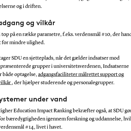
serne og i driften.
adgang og vilkår
i top på en række parametre, f.eks. verdensmål #10, der han
t for mindre ulighed.
tager SDU en sjetteplads, når det gælder indsatser mod
præsenterede grupper i universitetsverdenen, Indsatserne
r både optagelse,
adgangsfaciliteter målrettet support og
vilkår
, der hjælper studerende og personalegrupper.
ystemer under vand
igher Education Impact Ranking bekræfter også, at SDU gør
 for bæredygtigheden igennem forskning og uddannelse, hvilk
verdensmål #14, livet i havet.