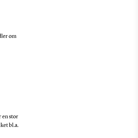
dler om
 en stor
et bl.a.