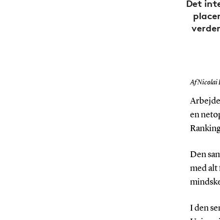
Det int
placer
verden
Af Nicolai
Arbejde
en netop
Rankin
Den sam
med alt 
mindske
I den s