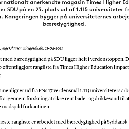
ernationalt anerkendte magasin Times Higher E
er SDU på en 23. plads ud af 1.115 universiteter f
. Rangeringen bygger på universiteternes arbe
bæredygtighed.
 Lynge Clausen,
nicl@sdu.dk
,
21-04-2021
t med bæredygtighed på SDU ligger helt i verdenstoppen. D
 offentliggjort rangliste fra Times Higher Education Impact
g
menligner ud fra FNs 17 verdensmål 1.115 universiteters ar
fra igennem forskning at sikre rent bade- og drikkevand til a
 madspild fra kantinen.
eneste rangliste er arbejdet med bæredygtighed på Syddansk