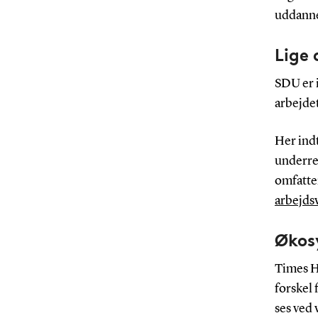
uddannel
Lige 
SDU er 
arbejde
Her ind
underre
omfatte
arbejds
Økos
Times H
forskel
ses ved 