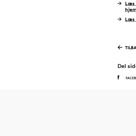
Læs 
hjem
Læs 
TILB
Del si
FACE