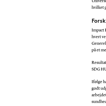
Universi
hvilket 
Forsk
Impact 
hvert ve
Generelt
på et me
Resulta
SDG HUB
Ifølge h
godt ud
arbejdet
sundhed