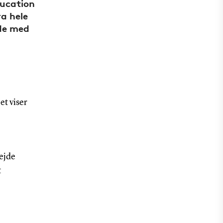
ducation
ra hele
jde med
et viser
bejde
t