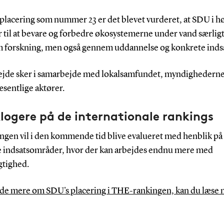
placering som nummer 23 er det blevet vurderet, at SDU i hø
 til at bevare og forbedre økosystemerne under vand særlig
 forskning, men også gennem uddannelse og konkrete indsa
ejde sker i samarbejde med lokalsamfundet, myndighederne
sentlige aktører.
klogere på de internationale rankings
ngen vil i den kommende tid blive evalueret med henblik på 
 indsatsområder, hvor der kan arbejdes endnu mere med
tighed.
vide mere om SDU's placering i THE-rankingen, kan du læse