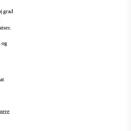
j grad
t
tser.
 og
at
 mere