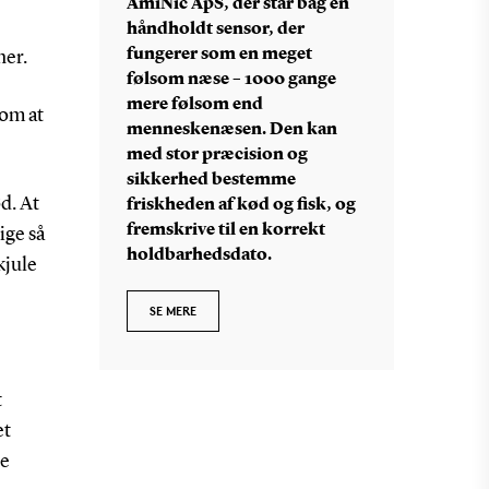
AmiNic ApS, der står bag en
håndholdt sensor, der
fungerer som en meget
ner.
følsom næse – 1000 gange
mere følsom end
 om at
menneskenæsen. Den kan
med stor præcision og
sikkerhed bestemme
d. At
friskheden af kød og fisk, og
fremskrive til en korrekt
ige så
holdbarhedsdato.
kjule
SE MERE
t
et
ge