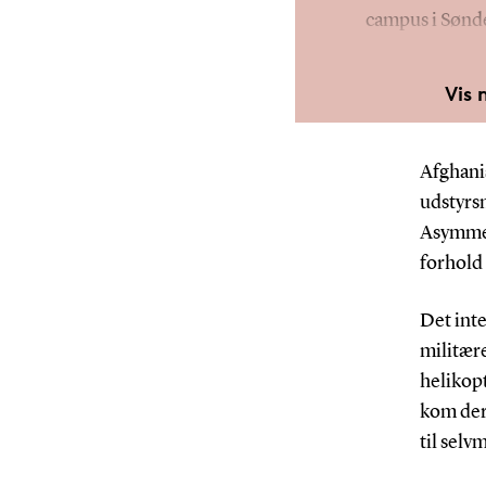
campus i Sønde
the-art, når d
plade og rulle-
Vis 
pådampning af
fleksible folie
Normalt bruges
Afghani
forskning i og 
udstyrs
organiske solc
Asymmet
solcellegrupp
forhold 
Morten Madsen 
Det int
udstyr og ekspe
militære
for Jeanette 
helikopt
forbindelse m
kom der 
udvikling af d
til sel
camouflage.