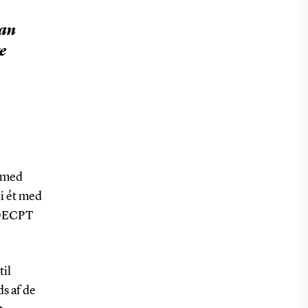
kan
e
n med
i ét med
 DECPT
til
ds af de