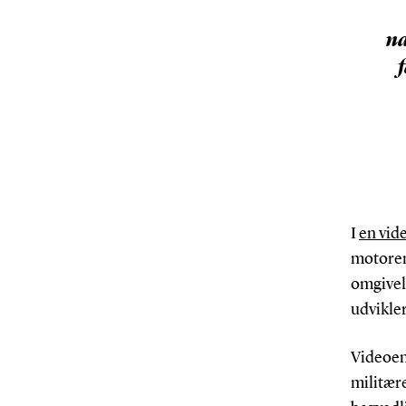
na
I
en vid
motoren
omgivel
udvikler
Videoen 
militære