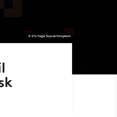
© Efe Yagiz Soysal/Unsplash
l
sk