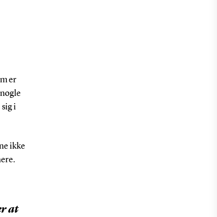
em er
 nogle
sig i
ne ikke
nere.
r at