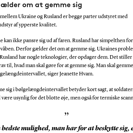
gælder om at gemme sig
n har ekspertise i
n mellem Ukraine og Rusland er begge parter udstyret med
orskellige
dstyr af ypperste kvalitet.
kontinuerlige eller
ede) tyndfilm fra
e kan ikke pansre sig ud af faren. Rusland har simpelthen for
er i stor skala.
e våben. Derfor gælder det om at gemme sig. Ukraines probl
er er lysdioder og
 Rusland har nogle teknologier, der opdager dem. Det stiller
applikationer blandt
rav til, hvad man skal gøre for at gemme sig. Man skal gemme 
nvendelsesområder,
lgelængdeintervallet, siger Jeanette Hvam.
n kan udvides til
, hvor der kræves
 sig i bølgelængdeintervallet betyder kort sagt, at soldater
n af tyndfilm på
l være usynlig for det blotte øje, men også for termiske scan
.
”
 bedste mulighed, man har for at beskytte sig, e