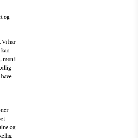
et og
. Vi har
e kan
, men i
billig
e have
oner
set
aine og
ellig