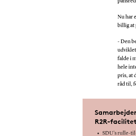
pansred
Nu har e
billig a
- Den be
udviklet
falde i 
hele int
pris, at
råd til
Samarbejder
R2R-facilite
SDU’s rulle-til