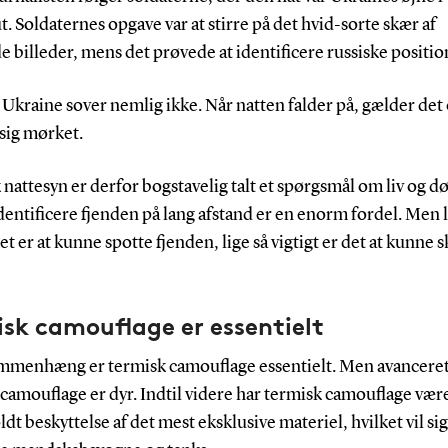
 Soldaternes opgave var at stirre på det hvid-sorte skær af
e billeder, mens det prøvede at identificere russiske positio
 Ukraine sover nemlig ikke. Når natten falder på, gælder det
 sig mørket.
nattesyn er derfor bogstavelig talt et spørgsmål om liv og dø
entificere fjenden på lang afstand er en enorm fordel. Men l
det er at kunne spotte fjenden, lige så vigtigt er det at kunne s
sk camouflage er essentielt
ammenhæng er termisk camouflage essentielt. Men avancere
camouflage er dyr. Indtil videre har termisk camouflage vær
dt beskyttelse af det mest eksklusive materiel, hvilket vil si