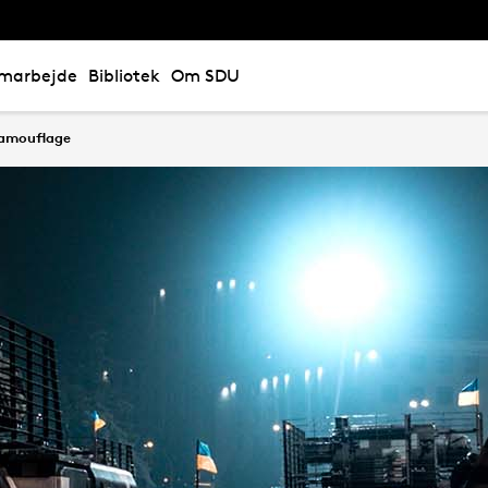
marbejde
Bibliotek
Om SDU
camouflage