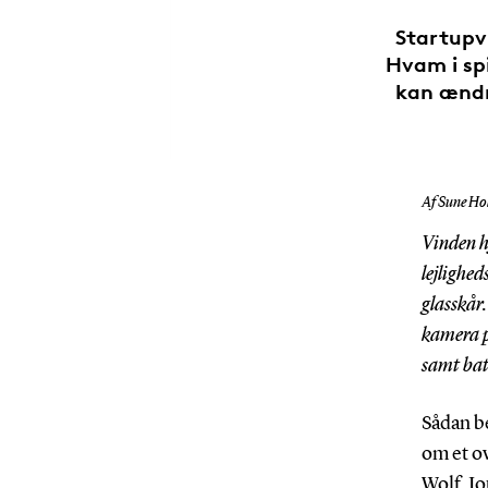
Startupv
Hvam i sp
kan ændre
Af Sune Hol
Vinden h
lejlighe
glasskår.
kamera p
samt bat
Sådan b
om et o
Wolf.
Jo