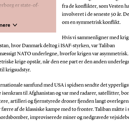
rborg er state-of-
fra de konflikter, som Vesten h
et kommer plade-til-
involveret i de seneste 50 år. De
til-rulle
om en symmetrisk konflikt.
mere
 tyndfilm på
r i store volumener.
Hvis vi sammenligner med krig
 udstyret til
stan, hvor Danmark deltog i ISAF-styrken, var Taliban
opskalering af
mæssigt NATO underlegne, hvorfor krigen var asymmetrisk.
eller, men
riske krige opstår, når den ene part er den anden underlege
en med professor
til krigsudstyr.
i spidsen stiller
ernationale samfund med USA i spidsen sendte det ypperligs
rtise til rådighed
 isenkram til Afghanistan og var med radarer, satellitter, bo
Hvam og DECPT i
ere, artilleri og fjernstyrede droner fjenden langt overlegen
ed den videre
færre af de klassiske kampe med to fronter. Taliban måtte i s
en termiske
vmordsbomber, improviserede miner og nedgravede vejside