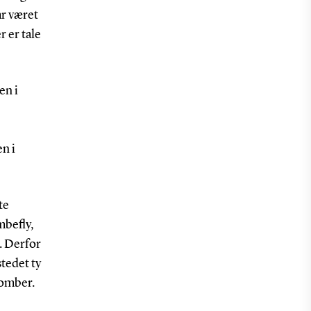
ar været
r er tale
en i
n i
te
mbefly,
.
Derfor
tedet ty
bomber.