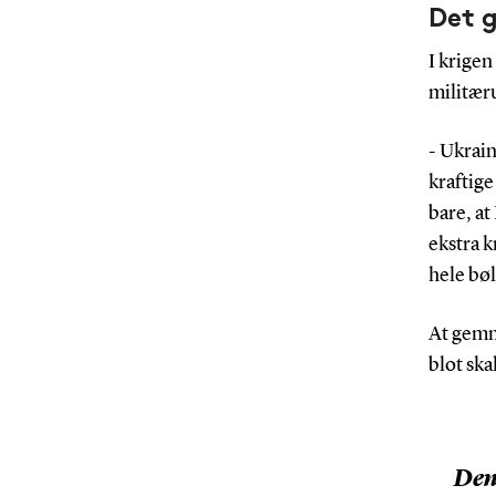
Det 
Solcellegruppe
I krige
belægning af f
militæru
funktionelle (
nanostrukturer
- Ukrain
smarte material
kraftig
Udover solcell
bare, at
energilagrings
ekstra k
de vigtigste a
hele bø
men teknologie
andre områder
At gemme
stor produktio
blot ska
fleksible folier
Se mere
her
Den