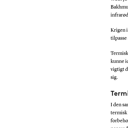
Bakhmut.
infrarød
Krigen i
tilpasse
Termisk 
kunne id
vigtigt 
sig.
Termi
I den s
termisk 
forbehol