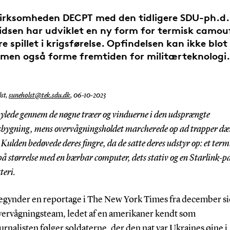
irksomheden DECPT med den tidligere SDU-ph.d.
idsen har udviklet en ny form for termisk camou
 spillet i krigsførelse. Opfindelsen kan ikke blot 
men også forme fremtiden for militærteknologi.
st,
suneholst@tek.sdu.dk
,
06-10-2023
ylede gennem de nøgne træer og vinduerne i den udsprængte
dsbygning, mens overvågningsholdet marcherede op ad trapper dæ
 Kulden bedøvede deres fingre, da de satte deres udstyr op: et term
å størrelse med en bærbar computer, dets stativ og en Starlink-p
teri.
egynder en reportage i The New York Times fra december si
vervågningsteam, ledet af en amerikaner kendt som
urnalisten følger soldaterne, der den nat var Ukraines øjne i