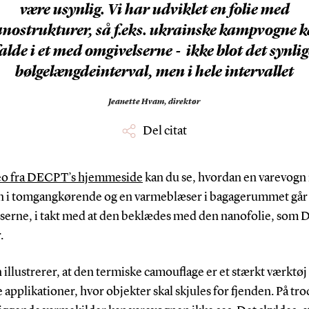
være usynlig. Vi har udviklet en folie med
nostrukturer, så f.eks. ukrainske kampvogne 
falde i et med omgivelserne - ikke blot det synlig
bølgelængdeinterval, men i hele intervallet
Jeanette Hvam,
direktør
Del citat
eo fra DECPT’s hjemmeside
kan du se, hvordan en varevog
 i tomgangkørende og en varmeblæser i bagagerummet går 
serne, i takt med at den beklædes med den nanofolie, som
.
illustrerer, at den termiske camouflage er et stærkt værktøj 
 applikationer, hvor objekter skal skjules for fjenden. På tro