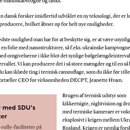
e mandskabsvogne og tanks.
n dansk forsker imidlertid udviklet en ny teknologi, der er l
t producere, hvilket åbner op for helt nye muligheder.
dste mulighed man har for at beskytte sig, er at være usynlig
 en folie med nanostrukturer, så f.eks. ukrainske kampvogn
med omgivelserne i ikke blot det synlige bølgelængdeinterval
ervallet. Vi kan producere det i så store mængder og til en så 
 du kan iklæde ting i termisk camouflage, som du ikke før vill
, fortæller CEO for virksomheden DECPT, Jeanette Hvam.
Brugen af termisk udstyr som
kikkertsigte, nightvision og dr
 med SDU's
med termiske kameraer er vok
ter
eksplosivt i krigen mellem Ukr
-rulle-faciliteter på
Rusland. Krigen er nemlig forsk