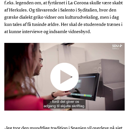
f.eks. legenden om, at fyrtårnet i La Corona skulle være skabt
af Herkules. Og tilsvarende i Salento i Syditalien, hvor den
græske dialekt griko vidner om kulturudveksling, men i dag
kun tales af få tusinde ældre. Her skal de studerende trænes i
at kunne interviewe og indsamle vidnesbyrd.
-Jeg tror den mundtlige tradition i Spanien vil overleve på sigt,