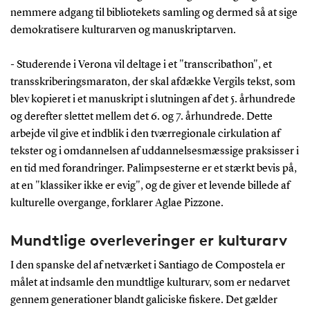
nemmere adgang til bibliotekets samling og dermed så at sige
demokratisere kulturarven og manuskriptarven.
- Studerende i Verona vil deltage i et "transcribathon", et
transskriberingsmaraton, der skal afdække Vergils tekst, som
blev kopieret i et manuskript i slutningen af det 5. århundrede
og derefter slettet mellem det 6. og 7. århundrede. Dette
arbejde vil give et indblik i den tværregionale cirkulation af
tekster og i omdannelsen af uddannelsesmæssige praksisser i
en tid med forandringer. Palimpsesterne er et stærkt bevis på,
at en "klassiker ikke er evig", og de giver et levende billede af
kulturelle overgange, forklarer Aglae Pizzone.
Mundtlige overleveringer er kulturarv
I den spanske del af netværket i Santiago de Compostela er
målet at indsamle den mundtlige kulturarv, som er nedarvet
gennem generationer blandt galiciske fiskere. Det gælder