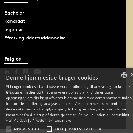
Bachelor
Kandidat
Ingeniør
Efter- og videreuddannelse
Følg os
Denne hjemmeside bruger cookies
Vi bruger cookies til at tilpasse vores indhold og til at vise dig funktioner
Tilgængelighedserklæring
til sociale medier og til at analysere vores trafik. Vi deler også
DANISH
oplysninger om din brug af vores hjemmeside med vores partnere inden
Databeskyttelse på SDU
for sociale medier og analysepartnere. Vores partnere kan kombinere
ENGLISH
disse data med andre oplysninger, du har givet dem, eller som de har
Cookie-indstillinger
indsamlet fra din brug af deres tjenester. Se hvilke, inden du samtykker
Whistleblowerordning på SDU
DANISH
via "Vis detaljer" neden for.
Læs mere
NØDVENDIGE
TREDJEPARTSSTATISTIK