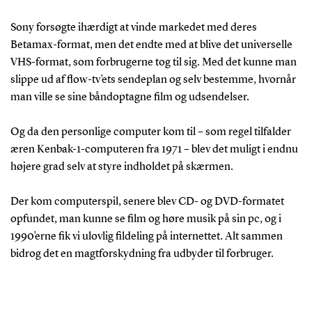
Sony forsøgte ihærdigt at vinde markedet med deres
Betamax-format, men det endte med at blive det universelle
VHS-format, som forbrugerne tog til sig. Med det kunne man
slippe ud af flow-tv’ets sendeplan og selv bestemme, hvornår
man ville se sine båndoptagne film og udsendelser.
Og da den personlige computer kom til – som regel tilfalder
æren Kenbak-1-computeren fra 1971 – blev det muligt i endnu
højere grad selv at styre indholdet på skærmen.
Der kom computerspil, senere blev CD- og DVD-formatet
opfundet, man kunne se film og høre musik på sin pc, og i
1990’erne fik vi ulovlig fildeling på internettet. Alt sammen
bidrog det en magtforskydning fra udbyder til forbruger.