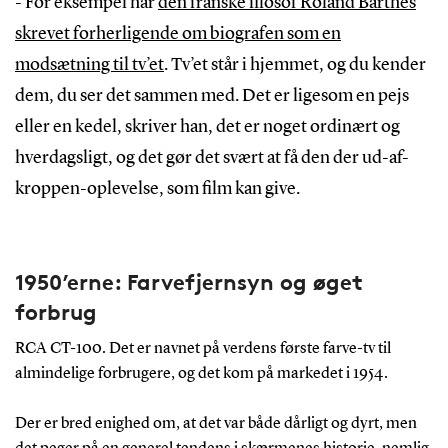
- For eksempel har
den franske filosof Roland Barthes
skrevet forherligende om biografen som en
modsætning til tv’et
. Tv’et står i hjemmet, og du kender
dem, du ser det sammen med. Det er ligesom en pejs
eller en kedel, skriver han, det er noget ordinært og
hverdagsligt, og det gør det svært at få den der ud-af-
kroppen-oplevelse, som film kan give.
1950’erne: Farvefjernsyn og øget
forbrug
RCA CT-100. Det er navnet på verdens første farve-tv til
almindelige forbrugere, og det kom på markedet i 1954.
Der er bred enighed om, at det var både dårligt og dyrt, men