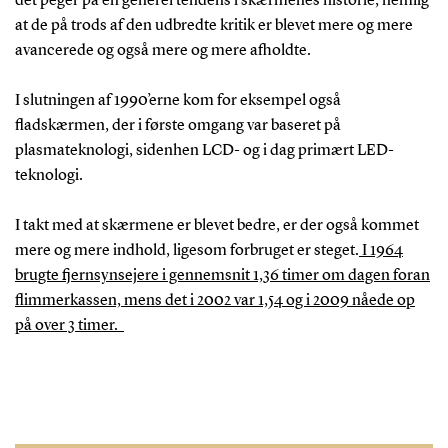
det peger på en generel tendens i skærmenes historie, nemlig
at de på trods af den udbredte kritik er blevet mere og mere
avancerede og også mere og mere afholdte.
I slutningen af 1990’erne kom for eksempel også
fladskærmen, der i første omgang var baseret på
plasmateknologi, sidenhen LCD- og i dag primært LED-
teknologi.
I takt med at skærmene er blevet bedre, er der også kommet
mere og mere indhold, ligesom forbruget er steget.
I 1964
brugte fjernsynsejere i gennemsnit 1,36 timer om dagen foran
flimmerkassen, mens det i 2002 var 1,54 og i 2009 nåede op
på over 3 timer.