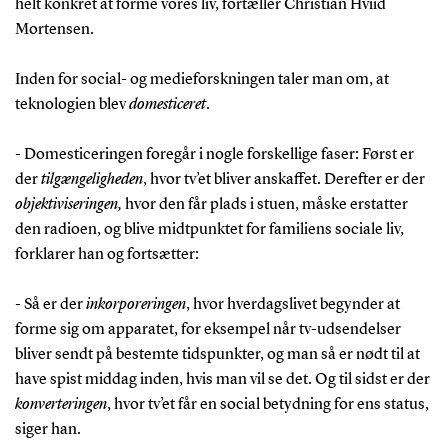
helt konkret at forme vores liv, fortæller Christian Hviid
Mortensen.
Inden for social- og medieforskningen taler man om, at
teknologien blev
domesticeret
.
- Domesticeringen foregår i nogle forskellige faser: Først er
der
tilgængeligheden
, hvor tv’et bliver anskaffet. Derefter er der
objektiviseringen,
hvor den får plads i stuen, måske erstatter
den radioen, og blive midtpunktet for familiens sociale liv,
forklarer han og fortsætter:
- Så er der
inkorporeringen
, hvor hverdagslivet begynder at
forme sig om apparatet, for eksempel når tv-udsendelser
bliver sendt på bestemte tidspunkter, og man så er nødt til at
have spist middag inden, hvis man vil se det. Og til sidst er der
konverteringen
, hvor tv’et får en social betydning for ens status,
siger han.