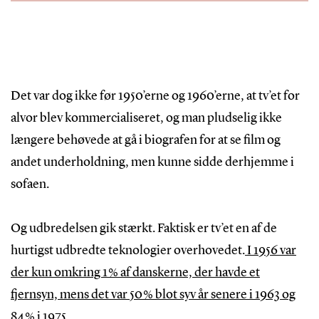
Det var dog ikke før 1950’erne og 1960’erne, at tv’et for
alvor blev kommercialiseret, og man pludselig ikke
længere behøvede at gå i biografen for at se film og
andet underholdning, men kunne sidde derhjemme i
sofaen.
Og udbredelsen gik stærkt. Faktisk er tv’et en af de
hurtigst udbredte teknologier overhovedet.
I 1956 var
der kun omkring 1 % af danskerne, der havde et
fjernsyn, mens det var 50 % blot syv år senere i 1963 og
84 % i 1975.