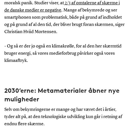
moralsk panik. Studier viser, at
2/3 af omtalerne af skærme i
de danske medier er negative
. Mange af bekymrede og ser
smartphonen som problematisk, både på grund af indholdet
og på grund af al den tid, der bliver brugt foran skærmen, siger
Christian Hviid Mortensen.
- Og så er der jo også en klimakrølle, for al den her skærmtid
bruger energi, så vores medieforbrug påvirker også vores
klimaaftryk.
2030’erne: Metamaterialer åbner nye
muligheder
Selv om bekymringerne er mange og har været det i årtier,
tyder alt på, at den teknologiske udvikling kun går i retning af
endnu flere skærme.