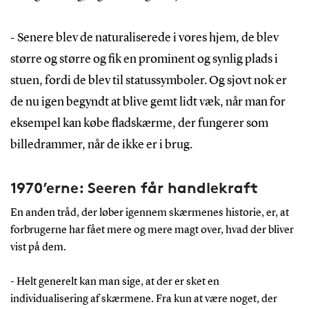
- Senere blev de naturaliserede i vores hjem, de blev
større og større og fik en prominent og synlig plads i
stuen, fordi de blev til statussymboler. Og sjovt nok er
de nu igen begyndt at blive gemt lidt væk, når man for
eksempel kan købe fladskærme, der fungerer som
billedrammer, når de ikke er i brug.
1970’erne: Seeren får handlekraft
En anden tråd, der løber igennem skærmenes historie, er, at
forbrugerne har fået mere og mere magt over, hvad der bliver
vist på dem.
- Helt generelt kan man sige, at der er sket en
individualisering af skærmene. Fra kun at være noget, der