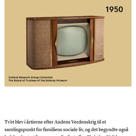
Tv’et blev i årtierne efter Andens Verdenskrig til et
samlingspunkt for familiens sociale liv, og det begyndte også