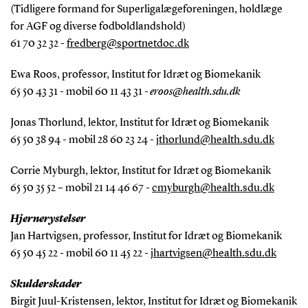
(Tidligere formand for Superligalægeforeningen, holdlæge
for AGF og diverse fodboldlandshold)
61 70 32 32 -
fredberg@sportnetdoc.dk
Ewa Roos, professor, Institut for Idræt og Biomekanik
65 50 43 31 - mobil 60 11 43 31
- eroos@health.sdu.dk
Jonas Thorlund, lektor, Institut for Idræt og Biomekanik
65 50 38 94 - mobil 28 60 23 24 -
jthorlund@health.sdu.dk
Corrie Myburgh, lektor, Institut for Idræt og Biomekanik
65 50 35 52 – mobil 21 14 46 67 -
cmyburgh@health.sdu.dk
Hjernerystelser
Jan Hartvigsen, professor, Institut for Idræt og Biomekanik
65 50 45 22 - mobil 60 11 45 22 -
jhartvigsen@health.sdu.dk
Skulderskader
Birgit Juul-Kristensen, lektor, Institut for Idræt og Biomekanik