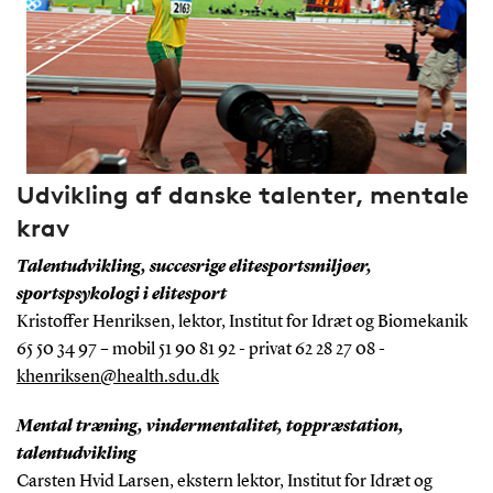
Udvikling af danske talenter, mentale
krav
Talentudvikling, succesrige elitesportsmiljøer,
sportspsykologi i elitesport
Kristoffer Henriksen, lektor, Institut for Idræt og Biomekanik
65 50 34 97 – mobil 51 90 81 92 - privat 62 28 27 08 -
khenriksen@health.sdu.dk
Mental træning, vindermentalitet, toppræstation,
talentudvikling
Carsten Hvid Larsen, ekstern lektor, Institut for Idræt og