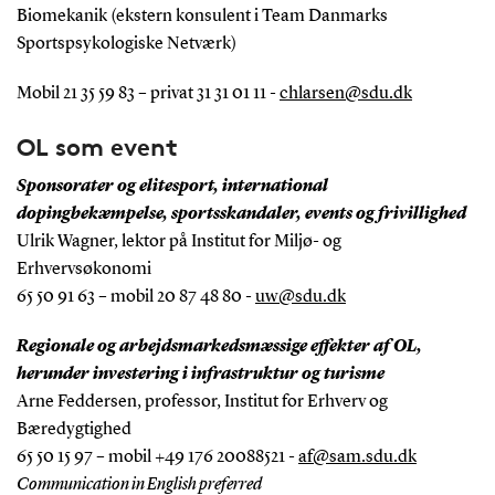
Biomekanik (ekstern konsulent i Team Danmarks
Sportspsykologiske Netværk)
Mobil 21 35 59 83 – privat 31 31 01 11 -
chlarsen@sdu.dk
OL som event
Sponsorater og elitesport, international
dopingbekæmpelse, sportsskandaler, events og frivillighed
Ulrik Wagner, lektor på Institut for Miljø- og
Erhvervsøkonomi
65 50 91 63 – mobil 20 87 48 80 -
uw@sdu.dk
Regionale og arbejdsmarkedsmæssige effekter af OL,
herunder investering i infrastruktur og turisme
Arne Feddersen, professor, Institut for Erhverv og
Bæredygtighed
65 50 15 97 – mobil +49 176 20088521 -
af@sam.sdu.dk
Communication in English preferred