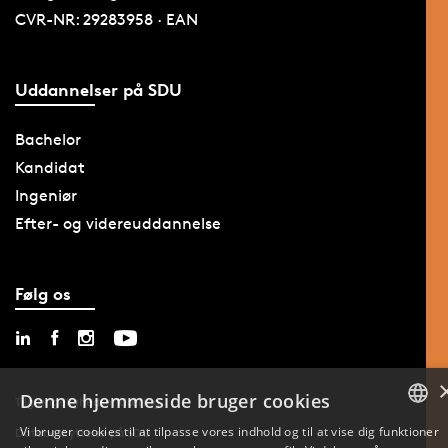
CVR-NR: 29283958 · EAN
Uddannelser på SDU
Bachelor
Kandidat
Ingeniør
Efter- og videreuddannelse
Følg os
Denne hjemmeside bruger cookies
Tilgængelighedserklæring
Vi bruger cookies til at tilpasse vores indhold og til at vise dig funktioner
Databeskyttelse på SDU