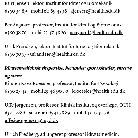
Kurt Jensen, lektor, Institut for Idræt og Biomekanik
65 50 34 89 - mobil 60 89 45 38 -
kjensen@health.sdu.dk
Per Aagaard, professor, Institut for Idræt og Biomekanik
65 50 38 76 - mobil 23 47 48 26 -
paagaard@health.sdu.dk
Ulrik Frandsen, lektor, Institut for Idræt og Biomekanik
65 50 30 57 -
ufrandsen@health.sdu.dk
Idrætsmedicinsk ekspertise, herunder sportsskader, smerte
og stress
Kirsten Kaya Roessler, professor, Institut for Psykologi
65 50 27 42 – mobil 29 46 90 70 -
kroessler@health.sdu.dk
Uffe Jørgensen, professor, Klinisk Institut og overlæge, OUH
65 41 2286 - sekretær 65 41 38 89 - mobil 40 13 50 36 -
uffe.joergensen@rsyd.dk
Ulrich Fredberg, adjungeret professor i idrætsmedicin.