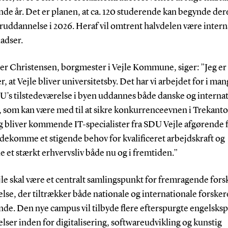
e år. Det er planen, at ca. 120 studerende kan begynde der
ruddannelse i 2026. Heraf vil omtrent halvdelen være intern
ladser.
er Christensen, borgmester i Vejle Kommune, siger: ”Jeg er 
er, at Vejle bliver universitetsby. Det har vi arbejdet for i man
’s tilstedeværelse i byen uddannes både danske og interna
r, som kan være med til at sikre konkurrenceevnen i Trekant
 bliver kommende IT-specialister fra SDU Vejle afgørende fo
dekomme et stigende behov for kvalificeret arbejdskraft og
e et stærkt erhvervsliv både nu og i fremtiden.”
le skal være et centralt samlingspunkt for fremragende fors
se, der tiltrækker både nationale og internationale forsker
nde. Den nye campus vil tilbyde flere efterspurgte engelsks
ser inden for digitalisering, softwareudvikling og kunstig