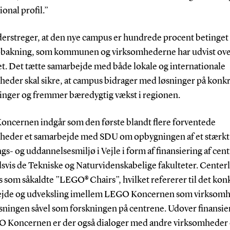
ional profil.”
erstreger, at den nye campus er hundrede procent betinget 
pbakning, som kommunen og virksomhederne har udvist ove
et. Det tætte samarbejde med både lokale og internationale
heder skal sikre, at campus bidrager med løsninger på konk
inger og fremmer bæredygtig vækst i regionen.
ncernen indgår som den første blandt flere forventede
heder et samarbejde med SDU om opbygningen af et stærkt
gs- og uddannelsesmiljø i Vejle i form af finansiering af cen
svis de Tekniske og Naturvidenskabelige fakulteter. Center
 som såkaldte ”LEGO® Chairs”, hvilket refererer til det kon
jde og udveksling imellem LEGO Koncernen som virksomh
sningen såvel som forskningen på centrene. Udover finansie
O Koncernen er der også dialoger med andre virksomheder