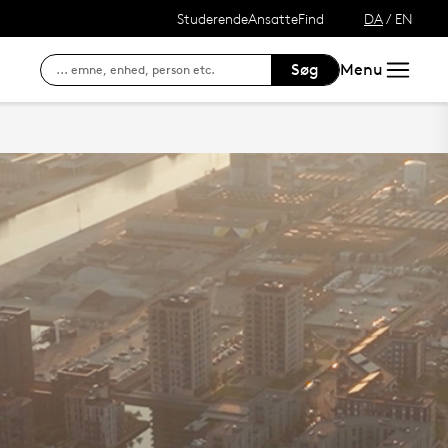
Studerende
Ansatte
Find
DA
/
EN
Søg
Menu
Adgang til dine fag/kurser
SDU's e-læringsportal
Søg efter kontaktin
Website for studerende ved SDU
Intranet for ansatte
Hvordan finder du S
Outlook Web Mail
Adgang til DigitalEksamen
Tilmeld dig kurser, eksamen og se result
Se lånerstatus, reservationer og forny l
Adgang til DigitalEksamen