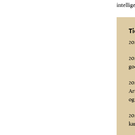
intellig
T
20
20
go
20
Ar
og
20
ka