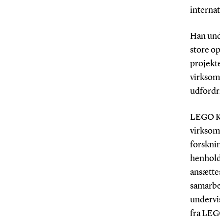
internat
Han und
store o
projekt
virksom
udfordr
LEGO Ko
virksom
forsknin
henhold
ansættes
samarbe
undervi
fra LEG