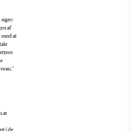
siger:
en af
t mod at
tale
ættere
le
iveau.”
m at
nt i de