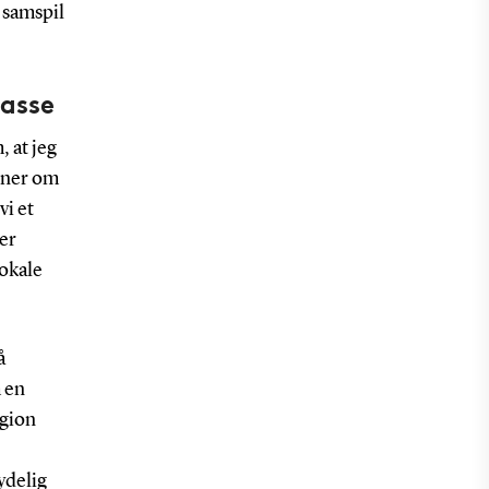
 samspil
lasse
, at jeg
oner om
vi et
ger
lokale
å
m en
egion
ydelig