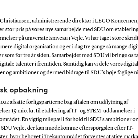
. Christiansen, administrerende direktør i LEGO Koncernen, 
ter stor pris på vores nye samarbejde med SDU om etablering
nelser på universitetsniveau i Vejle. Vi har taget store skrid
 mere digital organisation og er i dag tre gange så mange digi
r som for tre år siden. Samarbejdet med SDU vil bringe os t
igitale talenter i fremtiden. Samtidig kan vi dele vores digita
er og ambitioner og dermed bidrage til SDU’s høje faglige n
isk opbakning
2022 afsatte forligspartierne bag aftalen om udflytning af
ser 19 mio. kr. til etablering af IT- og STEM-uddannelser i
mrådet. En vigtig milepæl i forhold til SDU’s ambitioner o
t SDU Vejle, der kan imødekomme efterspørgslen efter IT-
ster, hvor behovet i Trekantområdet forventes at stige marka