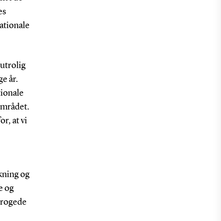
es
ationale
utrolig
ge år.
tionale
området.
r, at vi
kning og
e og
progede