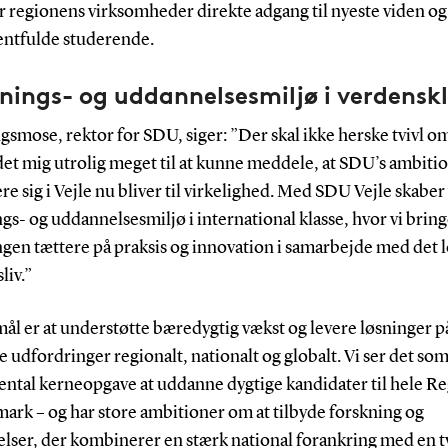
r regionens virksomheder direkte adgang til nyeste viden og
entfulde studerende.
nings- og uddannelsesmiljø i verdensk
gsmose, rektor for SDU, siger: ”Der skal ikke herske tvivl om
det mig utrolig meget til at kunne meddele, at SDU’s ambiti
ere sig i Vejle nu bliver til virkelighed. Med SDU Vejle skaber 
gs- og uddannelsesmiljø i international klasse, hvor vi brin
gen tættere på praksis og innovation i samarbejde med det 
liv.”
ål er at understøtte bæredygtig vækst og levere løsninger p
 udfordringer regionalt, nationalt og globalt. Vi ser det so
ntal kerneopgave at uddanne dygtige kandidater til hele R
ark – og har store ambitioner om at tilbyde forskning og
lser, der kombinerer en stærk national forankring med en t