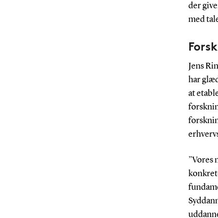
der give
med tal
Forsk
Jens Rin
har glæ
at etabl
forsknin
forsknin
erhvervs
”Vores m
konkrete
fundame
Syddanm
uddanne