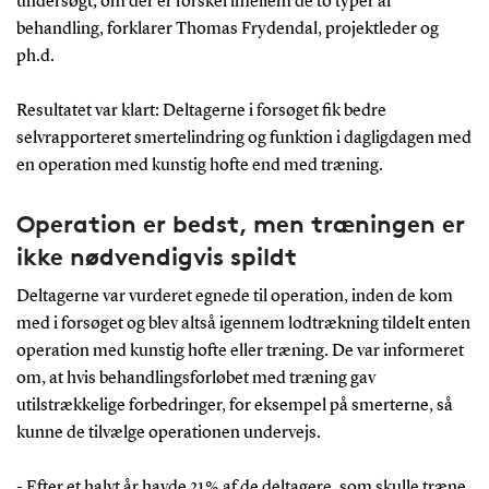
undersøgt, om der er forskel imellem de to typer af
behandling, forklarer Thomas Frydendal, projektleder og
ph.d.
Resultatet var klart: Deltagerne i forsøget fik bedre
selvrapporteret smertelindring og funktion i dagligdagen med
en operation med kunstig hofte end med træning.
Operation er bedst, men træningen er
ikke nødvendigvis spildt
Deltagerne var vurderet egnede til operation, inden de kom
med i forsøget og blev altså igennem lodtrækning tildelt enten
operation med kunstig hofte eller træning. De var informeret
om, at hvis behandlingsforløbet med træning gav
utilstrækkelige forbedringer, for eksempel på smerterne, så
kunne de tilvælge operationen undervejs.
- Efter et halvt år havde 21 % af de deltagere, som skulle træne,