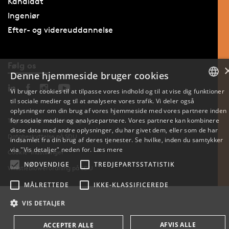
Kandidat
Ingeniør
Efter- og videreuddannelse
Følg os
Denne hjemmeside bruger cookies
Vi bruger cookies til at tilpasse vores indhold og til at vise dig funktioner
til sociale medier og til at analysere vores trafik. Vi deler også
DANISH
oplysninger om din brug af vores hjemmeside med vores partnere inden
for sociale medier og analysepartnere. Vores partnere kan kombinere
Tilgængelighedserklæring
ENGLISH
disse data med andre oplysninger, du har givet dem, eller som de har
Databeskyttelse på SDU
indsamlet fra din brug af deres tjenester. Se hvilke, inden du samtykker
DANISH
via "Vis detaljer" neden for.
Læs mere
Cookie-indstillinger
NØDVENDIGE
TREDJEPARTSSTATISTIK
Whistleblowerordning på SDU
MÅLRETTEDE
IKKE-KLASSIFICEREDE
VIS DETALJER
AFVIS ALLE
ACCEPTER ALLE