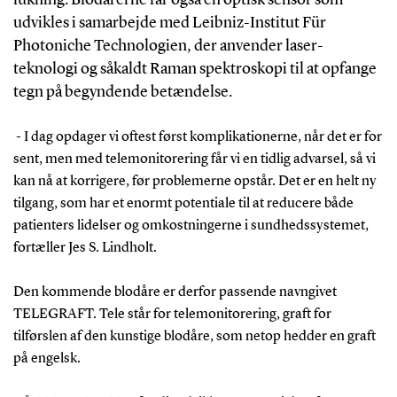
lukning. Blodårerne får også en optisk sensor som
udvikles i samarbejde med Leibniz-Institut Für
Photoniche Technologien, der anvender laser-
teknologi og såkaldt Raman spektroskopi til at opfange
tegn på begyndende betændelse.
- I dag opdager vi oftest først komplikationerne, når det er for
sent, men med telemonitorering får vi en tidlig advarsel, så vi
kan nå at korrigere, før problemerne opstår. Det er en helt ny
tilgang, som har et enormt potentiale til at reducere både
patienters lidelser og omkostningerne i sundhedssystemet,
fortæller Jes S. Lindholt.
Den kommende blodåre er derfor passende navngivet
TELEGRAFT. Tele står for telemonitorering, graft for
tilførslen af den kunstige blodåre, som netop hedder en graft
på engelsk.