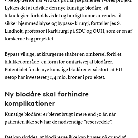
- Netop derfor har vi fokus på dialysepatienter i vores projekt.
Lykkes det at udvikle den nye kunstige blodåre, vil
teknologien forholdsvis let og hurtigt kunne anvendes til
sikker hjemmedialyse og bypass- kirurgi, fortæller Jes S.
Lindholt, professor i karkirurgi på SDU og OUH, som er en af
forskerne bag projektet.
Bypass vil sige, at kirurgerne skaber en omkørsel forbi et
tillukket område, en form for omfartsvej af blodårer.
Potentialet for de nye kunstige blodårer er så stort, at EU
netop har investeret 32,4 mio. kroner i projektet.
Ny blodåre skal forhindre
komplikationer
Kunstige blodårer er blevet brugt i mere end 50 år, når
patienten ikke selv har de nødvendige ”reservedele”.
Det kan skyldes, at blodårerne ikke kan bruges på grund af