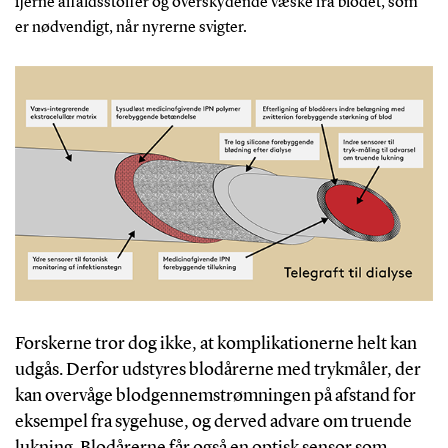
fjerne affaldsstoffer og overskydende væske fra blodet, som
er nødvendigt, når nyrerne svigter.
Forskerne tror dog ikke, at komplikationerne helt kan
udgås. Derfor udstyres blodårerne med trykmåler, der
kan overvåge blodgennemstrømningen på afstand for
eksempel fra sygehuse, og derved advare om truende