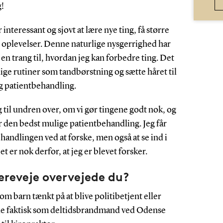
!
r interessant og sjovt at lære nye ting, få større
e oplevelser. Denne naturlige nysgerrighed har
n trang til, hvordan jeg kan forbedre ting. Det
lige rutiner som tandbørstning og sætte håret til
g patientbehandling.
til undren over, om vi gør tingene godt nok, og
 får den bedst mulige patientbehandling. Jeg får
andlingen ved at forske, men også at se ind i
 er nok derfor, at jeg er blevet forsker.
iereveje overvejede du?
om barn tænkt på at blive politibetjent eller
de faktisk som deltidsbrandmand ved Odense