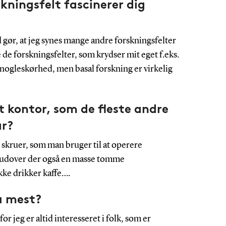
kningsfelt fascinerer dig
d gør, at jeg synes mange andre forskningsfelter
de forskningsfelter, som krydser mit eget f.eks.
ogleskørhed, men basal forskning er virkelig
t kontor, som de fleste andre
ar?
skruer, som man bruger til at operere
udover der også en masse tomme
ikke drikker kaffe….
u mest?
or jeg er altid interesseret i folk, som er