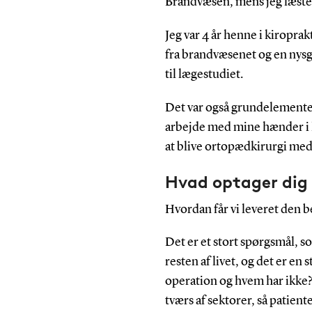
Brandvæsen, mens jeg læste t
Jeg var 4 år henne i kiropra
fra brandvæsenet og en nysge
til lægestudiet.
Det var også grundelemente
arbejde med mine hænder i k
at blive ortopædkirurgi med
Hvad optager dig 
Hvordan får vi leveret den b
Det er et stort spørgsmål, 
resten af livet, og det er en
operation og hvem har ikke?
tværs af sektorer, så patien