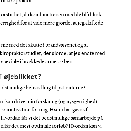
il kiropraktor.
ktorstudiet, da kombinationen med de blå blink
rrighed for at vide mere gjorde, at jeg skiftede
rne med det akutte i brandvæsenet og at
iropraktorstudiet, der gjorde, at jeg endte med
 speciale i brækkede arme og ben.
i øjeblikket?
edst mulige behandling til patienterne?
som kan drive min forskning (og nysgerrighed)
 stor motivation for mig: Hvem har gavn af
 Hvordan får vi det bedst mulige samarbejde på
ten får det mest optimale forløb? Hvordan kan vi