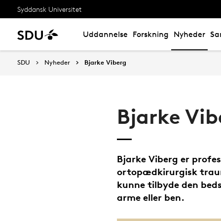
Syddansk Universitet
Uddannelse
Forskning
Nyheder
Sa
SDU
Nyheder
Bjarke Viberg
Bjarke Vib
Bjarke Viberg er profes
ortopædkirurgisk traum
kunne tilbyde den beds
arme eller ben.