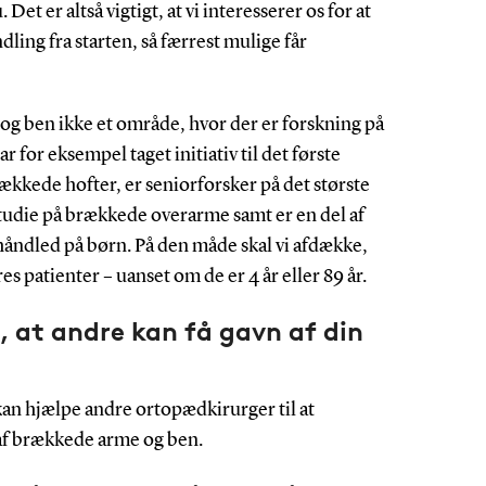
Det er altså vigtigt, at vi interesserer os for at
ling fra starten, så færrest mulige får
g ben ikke et område, hvor der er forskning på
r for eksempel taget initiativ til det første
ækkede hofter, er seniorforsker på det største
udie på brækkede overarme samt er en del af
åndled på børn. På den måde skal vi afdække,
s patienter – uanset om de er 4 år eller 89 år.
 at andre kan få gavn af din
kan hjælpe andre ortopædkirurger til at
af brækkede arme og ben.