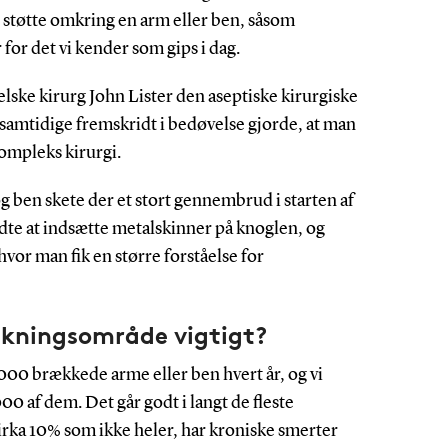
 støtte omkring en arm eller ben, såsom
for det vi kender som gips i dag.
lske kirurg John Lister den aseptiske kirurgiske
mtidige fremskridt i bedøvelse gjorde, at man
mpleks kirurgi.
ben skete der et stort gennembrud i starten af
dte at indsætte metalskinner på knoglen, og
 hvor man fik en større forståelse for
rskningsområde vigtigt?
000 brækkede arme eller ben hvert år, og vi
00 af dem. Det går godt i langt de fleste
cirka 10% som ikke heler, har kroniske smerter