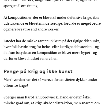
Derudover kan det, ifølge Karol Jan Borowiecki, også være et
Symphony No. 7
af Dmitry Shostakovich:
spørgsmål om timing.
Kompositionen er skrevet en måned efter, at
At kompositioner, der er blevet til under defensive krige, ikke
Tyskland invaderede Rusland i 1941, og den blev
udelukkende er blevet mindeværdige, fordi de er meget bedre
et ikon for russiske folks modstand, lidelse og
og mere kreative end andre værker.
håb.
I stedet har de måske ramt publikum på det rigtige tidspunkt,
Se og hør flere eksempler på klassisk musik i
hvor folk havde brug for helte- eller kærlighedshistorien – og
krigstider
.
det kan betyde, at en komposition er blevet mere hypet - og
derfor er blevet husket senere hen.
Penge på krig og ikke kunst
Men hvordan kan det så være, at kreativiteten dykker under
offensive krige?
Spørger man Karol Jan Borowiecki, handler det måske i
mindre grad om, at krige skaber distraktion, men snarere om