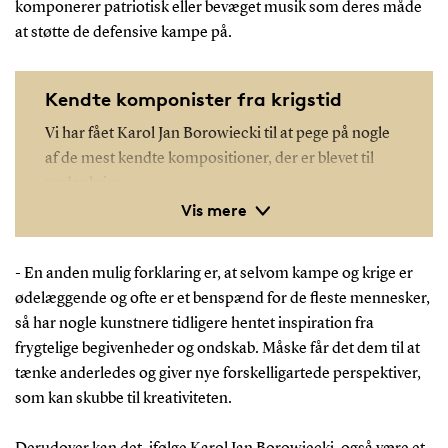
komponerer patriotisk eller bevæget musik som deres måde
at støtte de defensive kampe på.
Kendte komponister fra krigstid
Vi har fået Karol Jan Borowiecki til at pege på nogle
af de mest kendte kompositioner, der er blevet til
under krige.
Vis mere
Wellington’s Victory
af Ludwig van Beethoven:
- En anden mulig forklaring er, at selvom kampe og krige er
Det er et bombastisk værk, der ud over fanfarer
ødelæggende og ofte er et benspænd for de fleste mennesker,
har lydeffekter fra både kanoner og geværer, og
så har nogle kunstnere tidligere hentet inspiration fra
som Beethoven komponerede til minde om the
frygtelige begivenheder og ondskab. Måske får det dem til at
tænke anderledes og giver nye forskelligartede perspektiver,
Duke of Wellington’s sejr over Joseph Bonaparte i
som kan skubbe til kreativiteten.
slaget ved Vitoria i 1813.