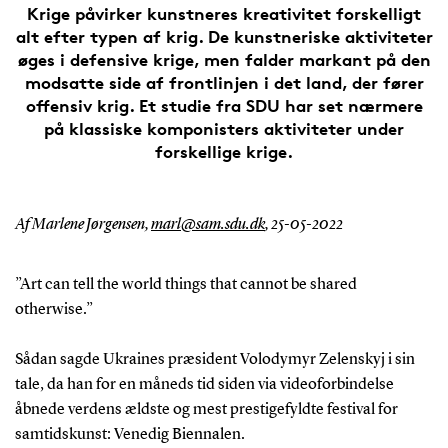
Krige påvirker kunstneres kreativitet forskelligt
alt efter typen af krig. De kunstneriske aktiviteter
øges i defensive krige, men falder markant på den
modsatte side af frontlinjen i det land, der fører
offensiv krig. Et studie fra SDU har set nærmere
på klassiske komponisters aktiviteter under
forskellige krige.
Af Marlene Jørgensen,
marl@sam.sdu.dk
,
25-05-2022
”Art can tell the world things that cannot be shared
otherwise.”
Sådan sagde Ukraines præsident Volodymyr Zelenskyj i sin
tale, da han for en måneds tid siden via videoforbindelse
åbnede verdens ældste og mest prestigefyldte festival for
samtidskunst: Venedig Biennalen.