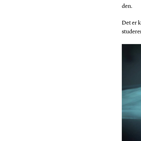
den.
Det er 
studere