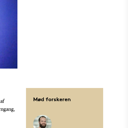
Mød forskeren
 af
remgang,