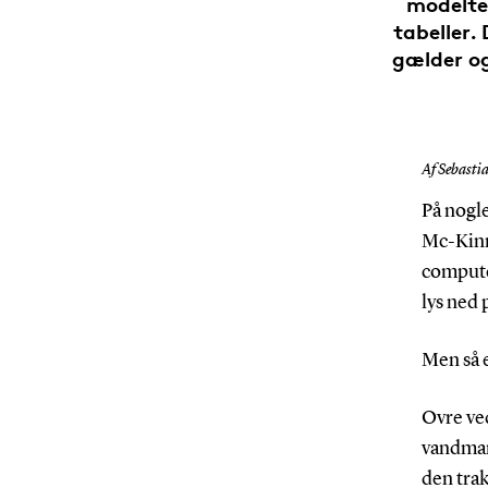
modelte
tabeller.
gælder og
Af Sebasti
På nogl
Mc-Kinne
computer
lys ned 
Men så e
Ovre ved
vandman
den tra