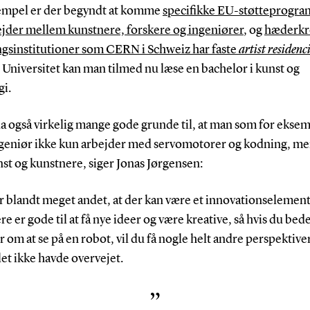
empel er der begyndt at komme
specifikke EU-støtteprogra
jder mellem kunstnere, forskere og ingeniører
, og
hæderkr
ngsinstitutioner som CERN i Schweiz har faste
artist residenc
Universitet kan man tilmed nu læse en bachelor i kunst og
gi.
da også virkelig mange gode grunde til, at man som for ekse
geniør ikke kun arbejder med servomotorer og kodning, me
st og kunstnere, siger Jonas Jørgensen:
or blandt meget andet, at der kan være et innovationselement 
e er gode til at få nye ideer og være kreative, så hvis du bed
 om at se på en robot, vil du få nogle helt andre perspektive
et ikke havde overvejet.
”