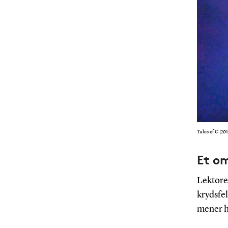
Tales of C (20
Et o
Lektoren
krydsfel
mener h