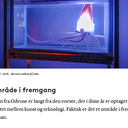
17-2018) -
læs mere nederst på siden
mråde i fremgang
 fra Odense er langt fra den eneste, der i disse år er optaget
tet mellem kunst og teknologi. Faktisk er det et område i f
an.