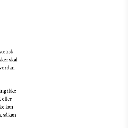
tetisk
ker skal
hvordan
ing ikke
 eller
kke kan
, så kan