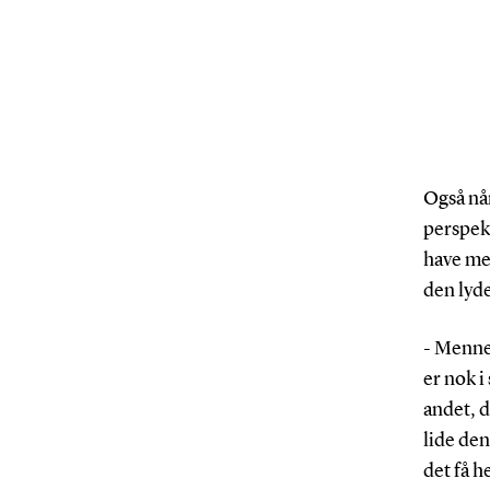
Også nå
perspek
have me
den lyde
- Menne
er nok i
andet, d
lide den
det få h