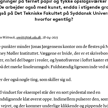
gninger på ternet papir og tykke opslagsværker 
 De arbejder også med kunst, endda i stigende gr
så på Det Tekniske Fakultet på Syddansk Univer
hvorfor egentlig?
an Wittrock,
sewitt@tek.sdu.dk
,
28-04-2023
e punkter minder Jonas Jørgensens kontor om de flestes på
y Møller Instituttet. Væggene er hvide, der er et skrivebor
, en hel del bøger i reoler, og lysstofrørene i loftet kaster et
på det mørke linoleumsgulv. Fuldstændig ligesom inde ved si
r der også nogle ting, som skiller sig ud.
 vinduet for eksempel står der en sort piedestal med en
dslignende klat øverst oppe. Indimellem pulserer den, so
k vejret, og der kommer underlige klikkende og pippende lyd