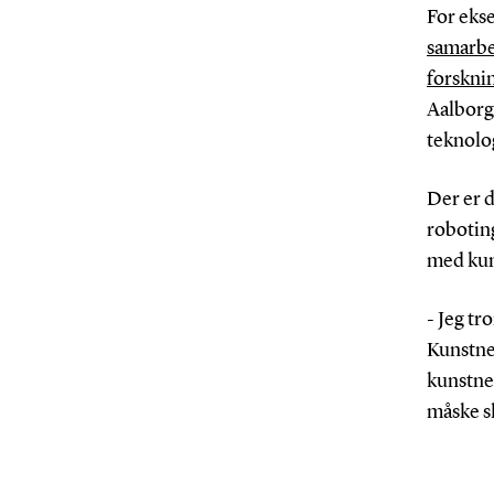
For eks
samarbe
forskni
Aalborg 
teknolo
Der er 
robotin
med kun
- Jeg tr
Kunstner
kunstner
måske sl