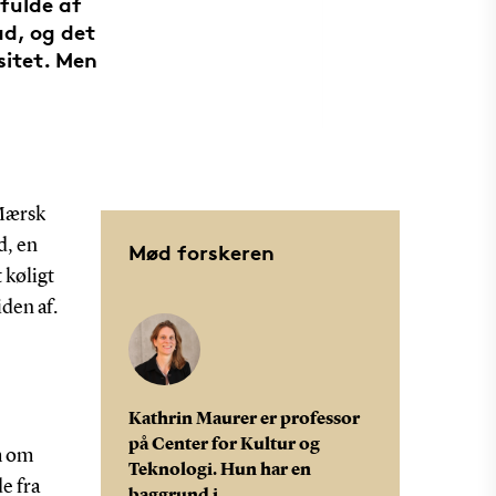
fulde af
ad, og det
sitet. Men
 Mærsk
d, en
Mød forskeren
 køligt
den af.
Kathrin Maurer er professor
på Center for Kultur og
m om
Teknologi. Hun har en
e fra