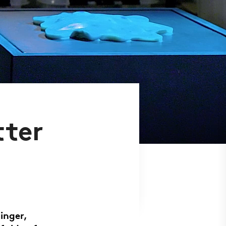
tter
inger,