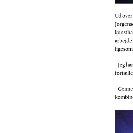
Ud over 
Jørgense
kunsthal
arbejde 
ligesom 
- Jeg ha
fortælle
- Genne
kombiner