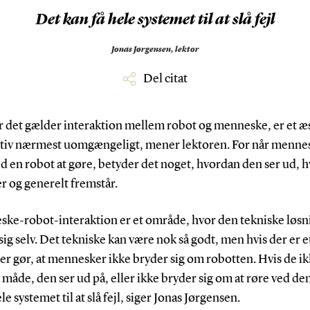
Det kan få hele systemet til at slå fejl
Jonas Jørgensen,
lektor
Del citat
r det gælder interaktion mellem robot og menneske, er et æs
tiv nærmest uomgængeligt, mener lektoren. For når mennes
d en robot at gøre, betyder det noget, hvordan den ser ud, 
r og generelt fremstår.
ske-robot-interaktion er et område, hvor den tekniske løsn
 sig selv. Det tekniske kan være nok så godt, men hvis der er et
er gør, at mennesker ikke bryder sig om robotten. Hvis de i
 måde, den ser ud på, eller ikke bryder sig om at røre ved den
ele systemet til at slå fejl, siger Jonas Jørgensen.