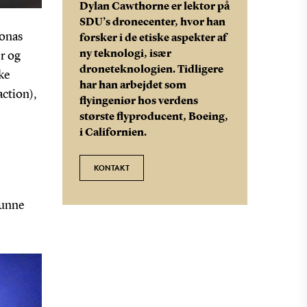
Dylan Cawthorne er lektor på
SDU’s dronecenter, hvor han
Jonas
forsker i de etiske aspekter af
ny teknologi, især
er og
droneteknologien. Tidligere
ske
har han arbejdet som
ction),
flyingeniør hos verdens
største flyproducent, Boeing,
i Californien.
KONTAKT
kunne