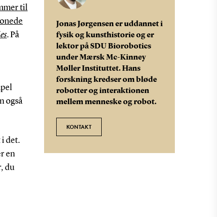
mmer til
onede
Jonas Jørgensen er uddannet i
ies
. På
fysik og kunsthistorie og er
lektor på SDU Biorobotics
under Mærsk Mc-Kinney
Møller Instituttet. Hans
forskning kredser om bløde
mpel
robotter og interaktionen
n også
mellem menneske og robot.
KONTAKT
i det.
er en
r, du